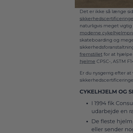
Det er ikke så længe si
sikkerhedscertificering
naturligvis meget vigtig 
moderne cykelhjelmpr
skateboarding og meget m
sikkerhedsforanstaltnin
fremstillet
for at hjælpe
hjelme
CPSC-, ASTM F1
Er du nysgerrig efter at
sikkerhedscertificering
CYKELHJELM OG S
I 1994 fik Con
udarbejde en r
De fleste hjelm
eller sender nog