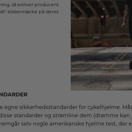
ering, så enhver producent
dt"-klistermærke på deres
ANDARDER
e egne sikkerhedsstandarder for cykelhjelme. Må
 disse standarder og strømline dem (drømme kan jo
ennemgår selv nogle amerikanske hjelme test, der e