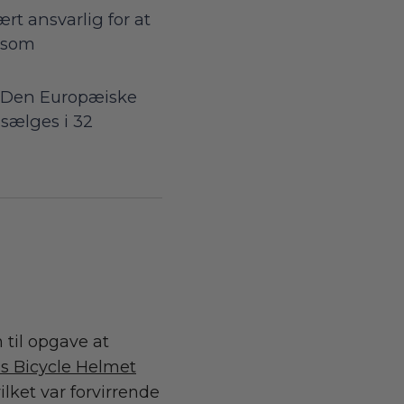
rt ansvarlig for at
såsom
f Den Europæiske
 sælges i 32
til opgave at
’s Bicycle Helmet
vilket var forvirrende