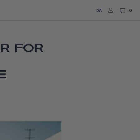
DA
0
R FOR
E