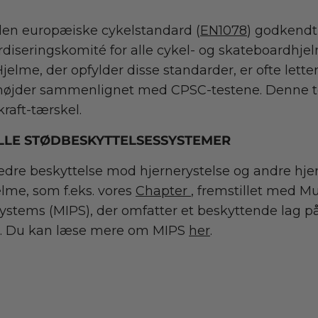
den europæiske cykelstandard (
EN1078
) godkendt 
iseringskomité for alle cykel- og skateboardhjel
elme, der opfylder disse standarder, er ofte letter
e højder sammenlignet med CPSC-testene. Denne t
raft-tærskel.
LLE STØDBESKYTTELSESSYSTEMER
bedre beskyttelse mod hjernerystelse og andre hj
elme, som f.eks. vores
Chapter
, fremstillet med Mu
ystems (MIPS), der omfatter et beskyttende lag på
r. Du kan læse mere om MIPS
her
.