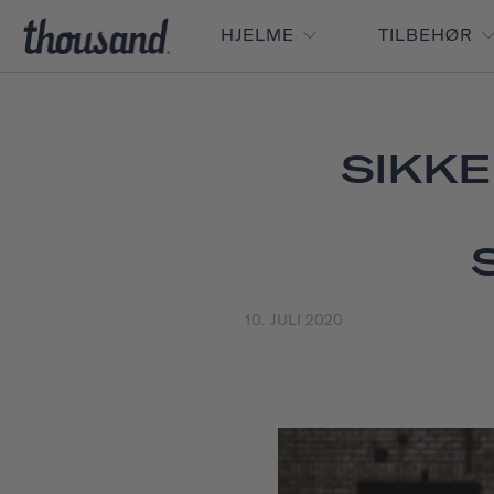
HJELME
TILBEHØR
SIKK
10. JULI 2020