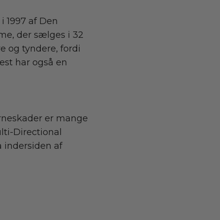
i 1997 af Den
me, der sælges i 32
e og tyndere, fordi
est har også en
erneskader er mange
lti-Directional
 indersiden af