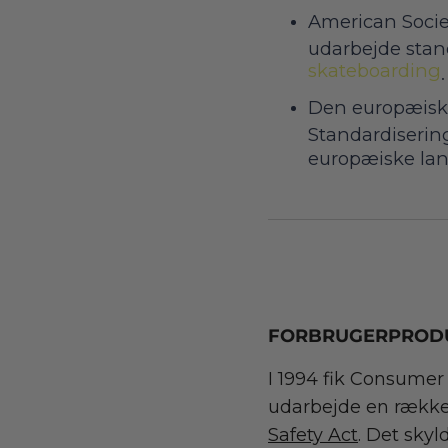
American Societ
udarbejde stand
skateboarding
.
Den europæiske
Standardisering
europæiske la
FORBRUGERPRODU
I 1994 fik Consumer
udarbejde en række 
Safety Act
. Det skyl