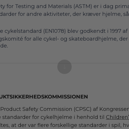
y for Testing and Materials (ASTM) er i dag primæ
arder for andre aktiviteter, der kræver hjelme, 
 cykelstandard (EN1078) blev godkendt i 1997 a
skomité for alle cykel- og skateboardhjelme, der
nde.
KTSIKKERHEDSKOMMISSIONEN
 Product Safety Commission (CPSC) af Kongressen 
standarder for cykelhjelme i henhold til
Children
dtes, at der var flere forskellige standarder i spil, h