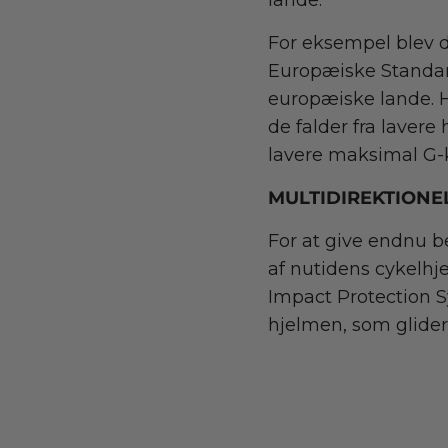
lande.
For eksempel blev 
Europæiske Standard
europæiske lande. Hj
de falder fra laver
lavere maksimal G-k
MULTIDIREKTIONE
For at give endnu 
af nutidens cykelhj
Impact Protection S
hjelmen, som glide