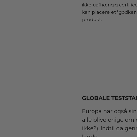
ikke uafhængig certific
kan placere et "godken
produkt.
GLOBALE TESTST
Europa har også sin
alle blive enige om
ikke?). Indtil da g