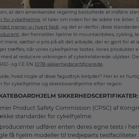
den, at den amerikanske regering besluttede at indføre sta
er for cykelhjelme
. Vi taler om inden for de sidste tre årtier.
(
det mener vi i hvert fald
), og det er derfor, disse standard
oducent
, der fremstiller hjelme til mountainbikes, cykling, l
ere, sætter vi pris på alt det arbejde, der er gjort for at si
ger træffes, når vores cykelhjelme testes. Vores produkter 
 med at reducere virkningen af cykelrelaterede ulykker. De
492- og CE EN
1078-sikkerhedscertificerede
.
 vide, hvad nogle af disse fagudtryk betyder? Her er et hurti
er for cykelhjelme og skateboardhjelme efter region.
KATEBOARDHJELM SIKKERHEDSCERTIFIKATER:
sumer Product Safety Commission (CPSC) af Kongre
ække standarder for cykelhjelme.
producenter udfører enten deres egne tests i hen
le få hjelm modeller til tredjeparts testfaciliteter