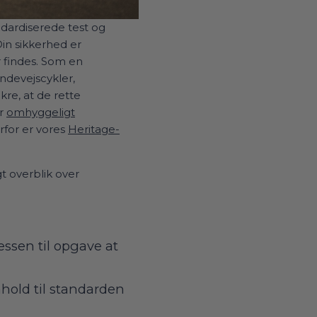
ndardiserede test og
 Din sikkerhed er
er findes. Som en
andevejscykler,
kre, at de rette
er
omhyggeligt
rfor er vores
Heritage-
gt overblik over
ssen til opgave at
hold til standarden
.