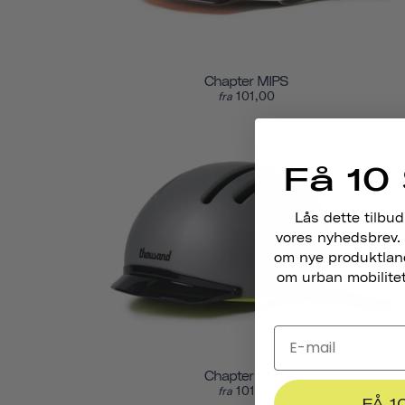
Chapter MIPS
101,00
fra
Få 10 
Lås dette tilbud
vores nyhedsbrev. 
om nye produktlance
om urban mobilitet,
Chapter MIPS
101,00
fra
FÅ 1