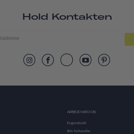
Hold Kontakten
ARBEJD MED OS
Engrosbutik
Bliv forhandler