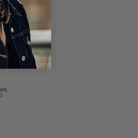
IPS
00