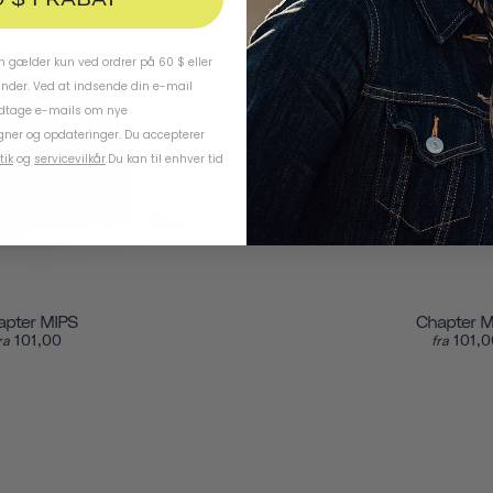
 gælder kun ved ordrer på 60 $ eller
under. Ved at indsende din e-mail
odtage e-mails om nye
ner og opdateringer. Du accepterer
tik
og
servicevilkår
.
Du kan til enhver tid
apter MIPS
Chapter M
101,00
101,
ra
fra