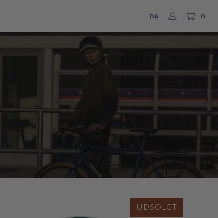
DA
0
UDSOLGT