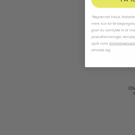
*Begrænset tilbud. Rabatten
mere. Kun for førstegangsk
giver du samtykke til at m
produktlanceringer, kampag
også vores
fortrolighedspoli
afmelde dig.
Ch
f