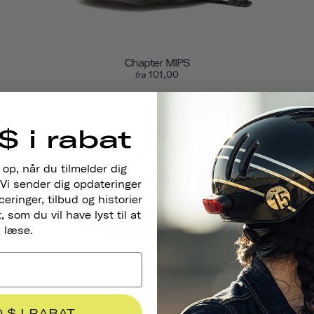
Chapter MIPS
101,00
fra
$ i rabat
 op, når du tilmelder dig
Vi sender dig opdateringer
ringer, tilbud og historier
 som du vil have lyst til at
læse.
Chapter MIPS
101,00
fra
0 $ I RABAT