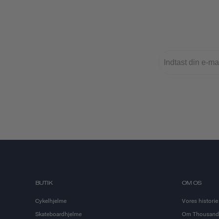
BUTIK
OM OS
Cykelhjelme
Vores historie
Skateboardhjelme
Om Thousand