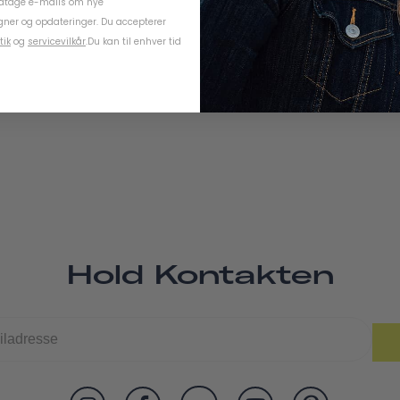
odtage e-mails om nye
ner og opdateringer. Du accepterer
tik
og
servicevilkår
.
Du kan til enhver tid
Hold Kontakten