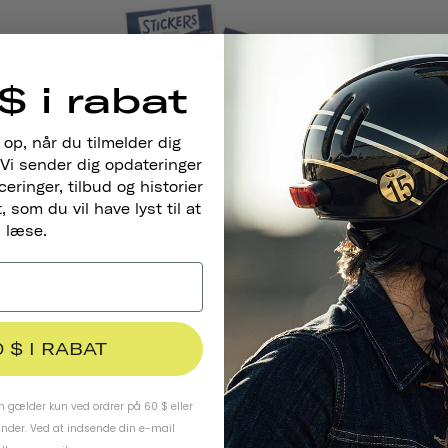
$ i rabat
 op, når du tilmelder dig
Vi sender dig opdateringer
ringer, tilbud og historier
 som du vil have lyst til at
Thousand . Hjelmklistermærker
læse.
MASSER AF BREVE
€7,95
0 $ I RABAT
 gælder kun ved ordrer på 60 $ eller
under. Ved at indsende din e-mail