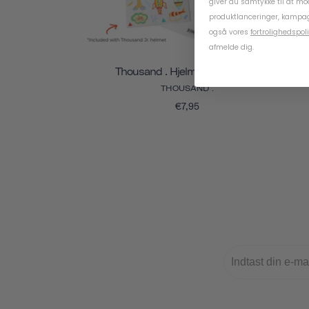
giver du samtykke til at m
produktlanceringer, kampag
også vores
fortrolighedspoli
afmelde dig.
Thousand . Hjelmklistermærker
THOUSAND .
€7,95