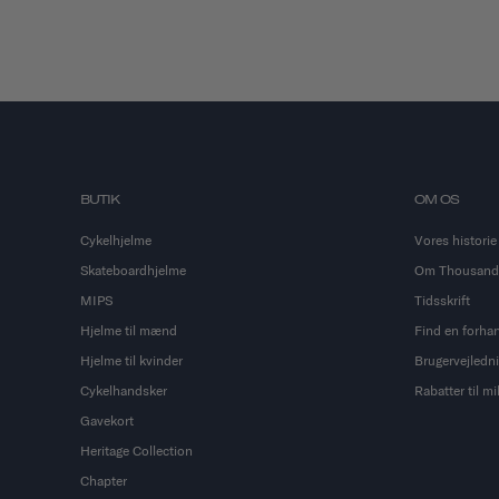
BUTIK
OM OS
Cykelhjelme
Vores historie
Skateboardhjelme
Om Thousand
MIPS
Tidsskrift
Hjelme til mænd
Find en forha
Hjelme til kvinder
Brugervejledn
Cykelhandsker
Rabatter til m
Gavekort
Heritage Collection
Chapter