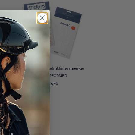
Thousand . Hjelmklistermærker
SUPERFORMER
€7,95