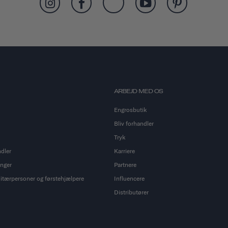
ARBEJD MED OS
Engrosbutik
Bliv forhandler
Tryk
ndler
Karriere
inger
Partnere
ilitærpersoner og førstehjælpere
Influencere
Distributører