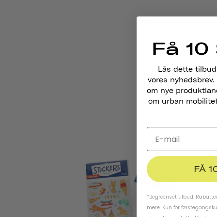
Få 10 
Lås dette tilbud
vores nyhedsbrev. 
om nye produktlance
om urban mobilitet,
FÅ 1
*Begrænset tilbud. Rabatten
mere. Kun for førstegangsk