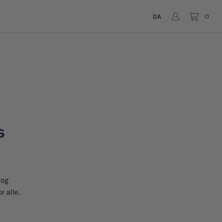
DA
0
s
 og
r alle.