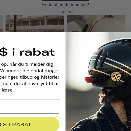
Er du allerede medlem?
Log ind
$ i rabat
 op, når du tilmelder dig
Vi sender dig opdateringer
Muligheder For Partnerskab
ringer, tilbud og historier
 som du vil have lyst til at
læse.
0 $ I RABAT