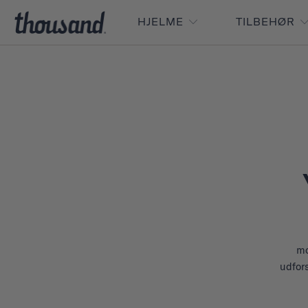
HJELME
TILBEHØR
mo
udfors