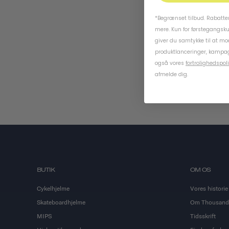
*Begrænset tilbud. Rabatten
mere. Kun for førstegangsk
giver du samtykke til at m
produktlanceringer, kampag
også vores
fortrolighedspoli
afmelde dig.
BUTIK
OM OS
Cykelhjelme
Vores historie
Skateboardhjelme
Om Thousand
MIPS
Tidsskrift