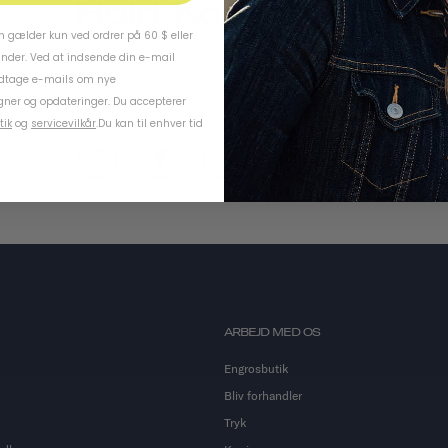
Hold Kontakten
 gælder kun ved ordrer på 60 $ eller
under. Ved at indsende din e-mail
odtage e-mails om nye
ner og opdateringer. Du accepterer
tik
og
servicevilkår
.
Du kan til enhver tid
ARBEJD MED OS
Engrosbutik
Bliv forhandler
Tryk