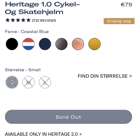
Heritage 1.0 Cykel-
€79
Og Skatehjelm
2722
REVIEWS
Endelig salg
Farve
-
Coastal Blue
Størrelse
-
Small
FIND DIN STØRRELSE >
S
M
L
Sold Out
AVAILABLE ONLY IN HERITAGE 2.0 >