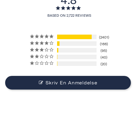
BASED ON 2,722 REVIEWS
2401
166
95
40
20
Skriv En Anmeldelse