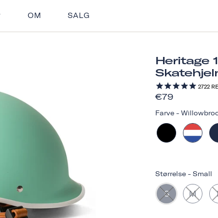
OM
SALG
Heritage 
Skatehje
2722
RE
€79
Farve
-
Willowbro
Størrelse
-
Small
S
M