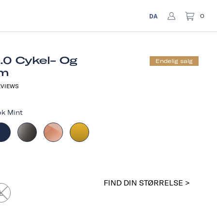
DA
0
1.0 Cykel- Og
Endelig salg
lm
VIEWS
ok Mint
FIND DIN STØRRELSE >
L