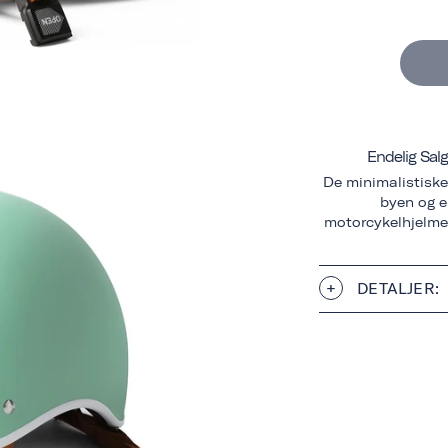
Endelig Salg
De minimalistiske 
byen og er
motorcykelhjelmen
DETALJER: