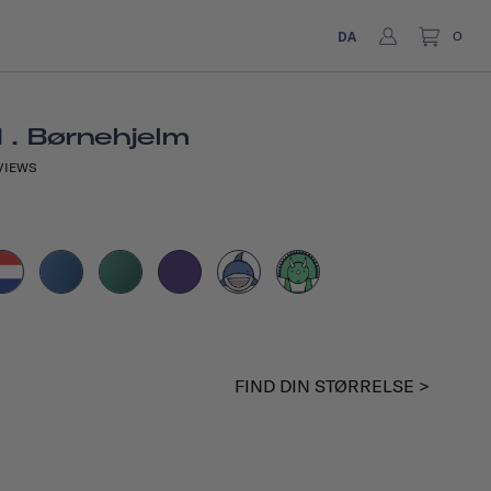
DA
0
 . Børnehjelm
VIEWS
FIND DIN STØRRELSE >