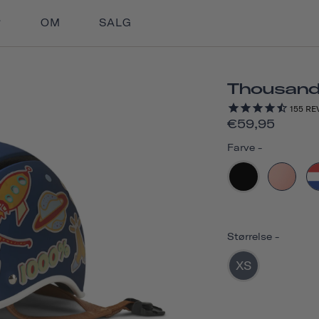
OM
SALG
Thousand
155
RE
€59,95
Farve
-
Størrelse
-
XS