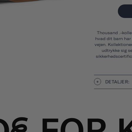
Thousand .-kollekt
hvad dit barn har 
vejen. Kollektione
udtrykke sig s
sikkerhedscertific
DETALJER: