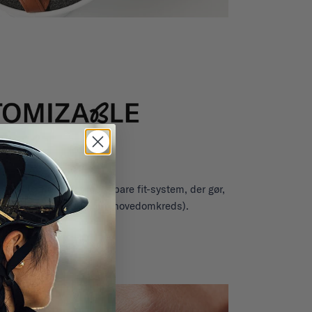
r takket være det justerbare fit-system, der gør,
ed barnet (fra 49-53 cm hovedomkreds).