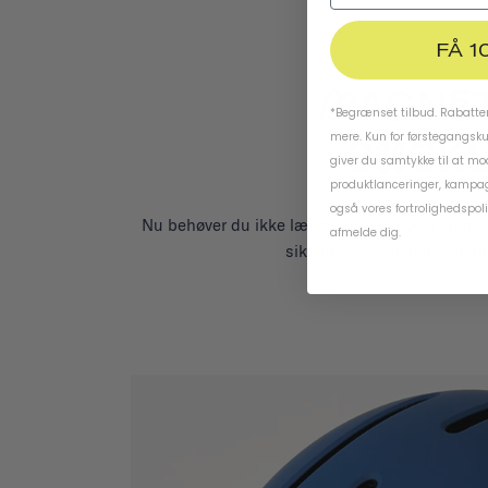
FÅ 1
*Begrænset tilbud. Rabatten
mere. Kun for førstegangsk
giver du samtykke til at m
produktlanceringer, kampag
også vores
fortrolighedspoli
Nu behøver du ikke længere græde over klemt 
afmelde dig.
sikkerhedstestede magneti