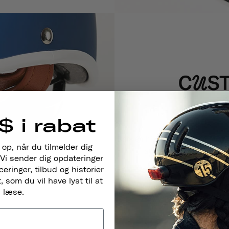
$ i rabat
Bare én hjelm vil holde i mange å
 op, når du tilmelder dig
at udstyret kan vokse m
Vi sender dig opdateringer
ringer, tilbud og historier
 som du vil have lyst til at
læse.