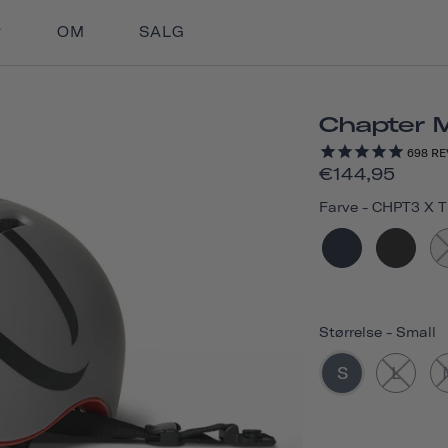
OM
SALG
Chapter 
698
RE
€144,95
Farve
-
CHPT3 X T
Størrelse
-
Small
S
L