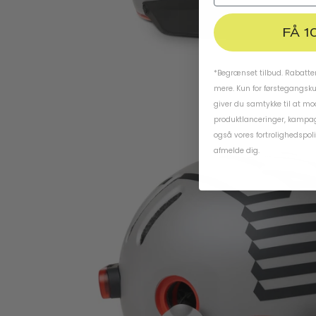
FÅ 1
*Begrænset tilbud. Rabatten
mere. Kun for førstegangsk
giver du samtykke til at m
produktlanceringer, kampag
også vores
fortrolighedspoli
afmelde dig.