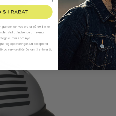
0 $ I RABAT
 gælder kun ved ordrer på 60 $ eller
under. Ved at indsende din e-mail
odtage e-mails om nye
ner og opdateringer. Du accepterer
tik
og
servicevilkår
.
Du kan til enhver tid