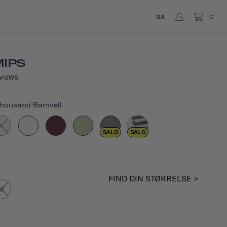
DA
0
MIPS
VIEWS
housand Barrivell
SALG
SALG
FIND DIN STØRRELSE >
M