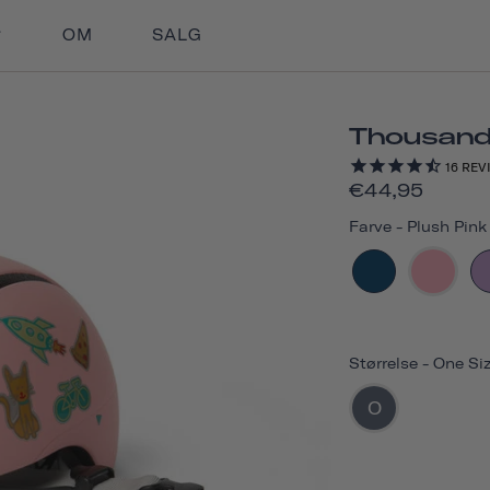
OM
SALG
Thousand 
16
REV
€44,95
Farve
-
Plush Pink
Størrelse
-
One Si
O