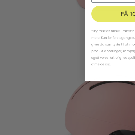
FÅ 1
*Begrænset tilbud. Rabatten
mere. Kun for førstegangsk
giver du samtykke til at m
produktlanceringer, kampag
også vores
fortrolighedspoli
afmelde dig.