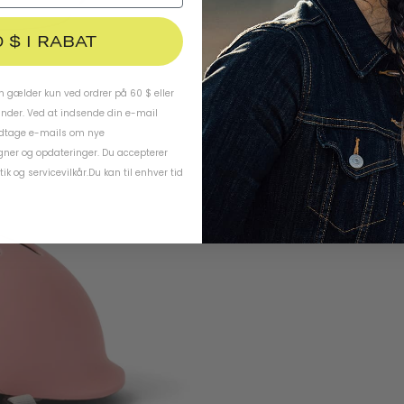
0 $ I RABAT
 gælder kun ved ordrer på 60 $ eller
under. Ved at indsende din e-mail
odtage e-mails om nye
ner og opdateringer. Du accepterer
tik
og
servicevilkår
.
Du kan til enhver tid