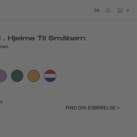
DA
0
. Hjelme Til Småbørn
IEWS
ze
FIND DIN STØRRELSE >