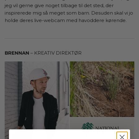
jeg vil gerne give noget tilbage til det sted, der
inspirerede mig så meget som barn. Desuden skal vi jo
holde deres live-webcam med havoddere kørende.
BRENNAN
– KREATIV DIREKTØR