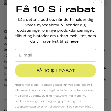
Få 10 $ i rabat
Lås dette tilbud op, når du tilmelder dig
vores nyhedsbrev. Vi sender dig
opdateringer om nye produktlanceringer,
Klimaforandringer er ikke noget at spøge med, og vi oplever
tilbud og historier om urban mobilitet, som
deres konsekvenser her i Californien. De seneste år har vi
du vil have lyst til at læse.
oplevet nogle af de varmeste somre og mest ødelæggende
brande nogensinde, som har ødelagt millioner af hektar skov
i Californien. Jeg har valgt at donere til National Forest
Foundation og deres California Wildfire Restoration Fund,
fordi vores skove spiller en vigtig rolle i Jordens klimasystem.
FÅ 10 $ I RABAT
Gennem denne fond vil de plante et indfødt træ i en
nationalskov i Californien for hver dollar, der doneres. Kan du
forestille dig tusind træer?
*Begrænset tilbud. Rabatten gælder kun ved ordrer på 60 $
eller mere. Kun for førstegangskunder. Ved at indsende din e-
mail giver du samtykke til at modtage e-mails om nye
produktlanceringer, kampagner og opdateringer. Du
accepterer også vores
fortrolighedspolitik
og
servicevilkår
.
Du