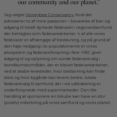
Jeg valgte
Honeybee Conservancy
, fordi det
adresserer to af mine passioner – bevarelse af bier og
adgang til lokalt dyrkede fødevarer i regioner/samfund,
der betragtes som fødevareørkener. ⅓ af alle vores
fødevarer er afhængige af bestøvning, og på grund af
den høje nedgang i bi-populationerne er vores
økosystem og fødevareforsyning i fare. HBC giver
adgang til og oplysning om sunde fødevarevalg i
lavindkomstområder, der er blevet fødevareørkener,
ved at skabe levesteder, hvor bestøvning kan finde
sted, og hvor bygårde kan levere bedre, lokale
fødevarevalg til samfund, der i vid udstrækning er
underforsynede med supermarkeder. Den lille
handling at sponsorere en bikube kan have en stor
(positiv) indvirkning på vores samfund og vores planet.