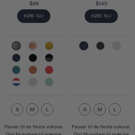
$99
$145
KØB NU
KØB NU
S
M
L
S
M
L
Passer til de fleste voksne.
Passer til de fleste voksne.
Dial fit-system til præcise
Dial fit-system til præcise