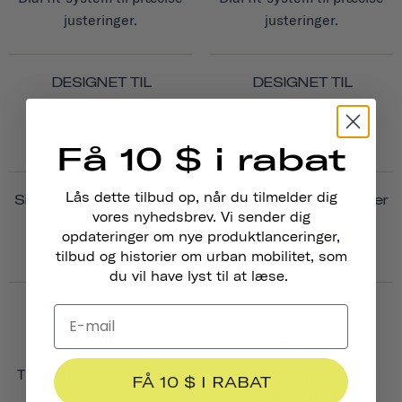
justeringer.
justeringer.
DESIGNET TIL
DESIGNET TIL
Cykel, skateboard,
Cykel
rulleskøjter, løbehjul
Få 10 $ i rabat
Lås dette tilbud op, når du tilmelder dig
Sikkerhedscertificeringer
Sikkerhedscertificeringer
vores nyhedsbrev. Vi sender dig
opdateringer om nye produktlanceringer,
tilbud og historier om urban mobilitet, som
du vil have lyst til at læse.
Tilpas med monogrammer
Tilpas med udskiftelige
FÅ 10 $ I RABAT
og reflekterende
visirer (1 medfølger) og