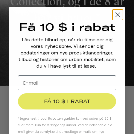
Collection, og i de 8 år
har vi lyttet."
Få 10 $ i rabat
Lås dette tilbud op, når du tilmelder dig
vores nyhedsbrev. Vi sender dig
opdateringer om nye produktlanceringer,
tilbud og historier om urban mobilitet, som
du vil have lyst til at læse.
FÅ 10 $ I RABAT
Et Brev Fra
*Begrænset tilbud. Rabatten gælder kun ved ordrer på 60 $
Vores
eller mere. Kun for førstegangskunder. Ved at indsende din e-
Grundlægger
mail giver du samtykke til at modtage e-mails om nye