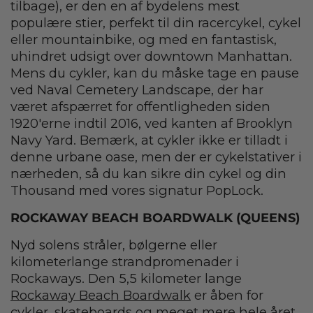
tilbage), er den en af bydelens mest
populære stier, perfekt til din racercykel, cykel
eller mountainbike, og med en fantastisk,
uhindret udsigt over downtown Manhattan.
Mens du cykler, kan du måske tage en pause
ved Naval Cemetery Landscape, der har
været afspærret for offentligheden siden
1920'erne indtil 2016, ved kanten af Brooklyn
Navy Yard. Bemærk, at cykler ikke er tilladt i
denne urbane oase, men der er cykelstativer i
nærheden, så du kan sikre din cykel og din
Thousand med vores signatur PopLock.
ROCKAWAY BEACH BOARDWALK (QUEENS)
Nyd solens stråler, bølgerne eller
kilometerlange strandpromenader i
Rockaways. Den 5,5 kilometer lange
Rockaway Beach Boardwalk
er åben for
cykler, skateboards og meget mere hele året