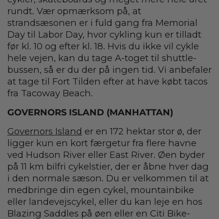
rundt. Vær opmærksom på, at
strandsæsonen er i fuld gang fra Memorial
Day til Labor Day, hvor cykling kun er tilladt
før kl. 10 og efter kl. 18. Hvis du ikke vil cykle
hele vejen, kan du tage A-toget til shuttle-
bussen, så er du der på ingen tid. Vi anbefaler
at tage til Fort Tilden efter at have købt tacos
fra Tacoway Beach.
GOVERNORS ISLAND (MANHATTAN)
Governors Island
er en 172 hektar stor ø, der
ligger kun en kort færgetur fra flere havne
ved Hudson River eller East River. Øen byder
på 11 km bilfri cykelstier, der er åbne hver dag
i den normale sæson. Du er velkommen til at
medbringe din egen cykel, mountainbike
eller landevejscykel, eller du kan leje en hos
Blazing Saddles på øen eller en Citi Bike-