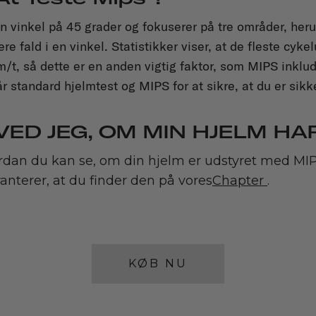
n vinkel på 45 grader og fokuserer på tre områder, heru
re fald i en vinkel. Statistikker viser, at de fleste cyk
/t, så dette er en anden vigtig faktor, som MIPS inklude
standard hjelmtest og MIPS for at sikre, at du er sikk
ED JEG, OM MIN HJELM HA
vordan du kan se, om din hjelm er udstyret med MIP
ranterer, at du finder den på vores
Chapter
.
KØB NU