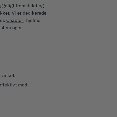
geligt fremstillet og
kker. Vi er dedikerede
res
Chapter
-hjelme
ystem øger
 vinkel.
effektivt mod