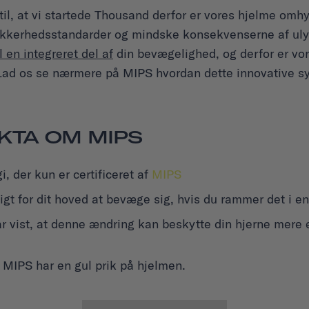
il, at vi startede Thousand derfor er vores hjelme omhyg
 sikkerhedsstandarder og mindske konsekvenserne af uly
l en integreret del af
din bevægelighed, og derfor er vo
Lad os se nærmere på MIPS hvordan dette innovative s
AKTA OM MIPS
, der kun er certificeret af
MIPS
gt for dit hoved at bevæge sig, hvis du rammer det i en
r vist, at denne ændring kan beskytte din hjerne mere 
e MIPS har en gul prik på hjelmen.