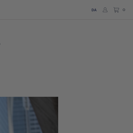
DA
0
?