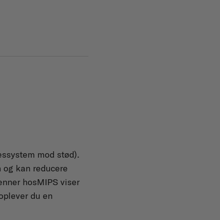
sessystem mod stød).
n og kan reducere
venner hosMIPS viser
 oplever du en