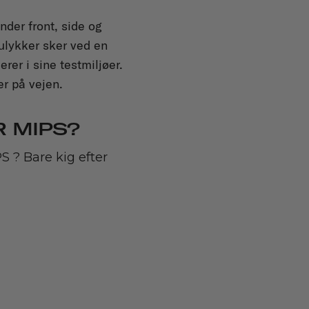
nder front, side og
elulykker sker ved en
rer i sine testmiljøer.
er på vejen.
R MIPS?
S ? Bare kig efter