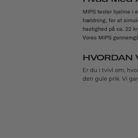
MIPS tester hjelme i e
hældning, for at simule
hastighed på ca. 22 km
Vores MIPS gennemgår 
HVORDAN V
Er du i tvivl om, h
den gule prik. Vi ga