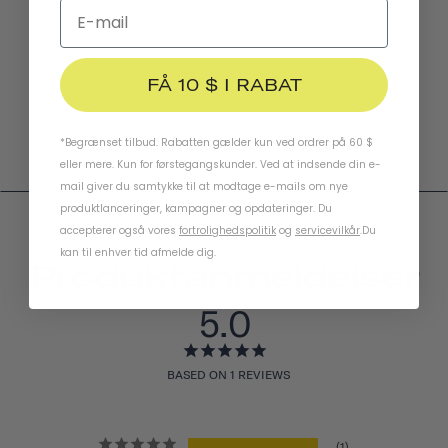
FÅ 10 $ I RABAT
*Begrænset tilbud. Rabatten gælder kun ved ordrer på 60 $
eller mere. Kun for førstegangskunder. Ved at indsende din e-
mail giver du samtykke til at modtage e-mails om nye
produktlanceringer, kampagner og opdateringer. Du
accepterer også vores
fortrolighedspolitik
og
servicevilkår
.
Du
kan til enhver tid afmelde dig.
Produktanmeldelser
5.0
BASED ON 1 REVIEWS
1