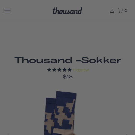
0
Thousand -sokker
1
REVIEW
$18