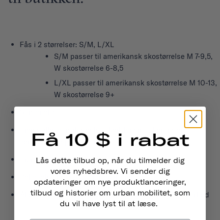
Fås i 2 størrelser: S/M, L/XL
S/M passer til amerikansk skostørrelse M 7-9,5,
W skostørrelse 6-8,5
L/XL passer til amerikansk skostørrelse M 10-13,
W skostørrelse 9+
6" manchet
Fremstillet af miljøvenlig fiberblanding, herunder
Få 10 $ i rabat
genanvendte plastflasker
Fremstillet i USA
Lås dette tilbud op, når du tilmelder dig
vores nyhedsbrev. Vi sender dig
Behagelig, let og fugttransporterende
opdateringer om nye produktlanceringer,
tilbud og historier om urban mobilitet, som
Åben maskevævning over fodens overside for åndbarhed
du vil have lyst til at læse.