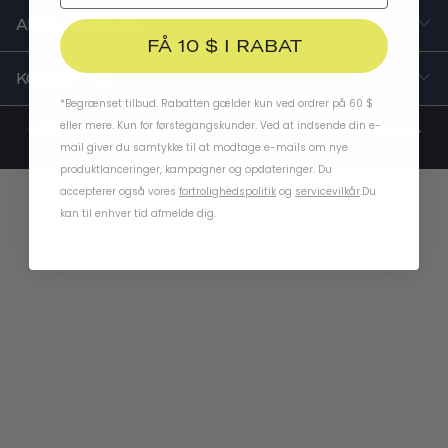
ARBEJD MED OS
FÅ 10 $ I RABAT
KONTAKT OS
*Begrænset tilbud. Rabatten gælder kun ved ordrer på 60 $
eller mere. Kun for førstegangskunder. Ved at indsende din e-
© 2014-2025 Thousand . 2651 East 12th Street, Unit 520, Los Angeles, CA
mail giver du samtykke til at modtage e-mails om nye
90023 |
Servicevilkår
|
Privatlivspolitik
produktlanceringer, kampagner og opdateringer. Du
accepterer også vores
fortrolighedspolitik
og
servicevilkår
.
Du
kan til enhver tid afmelde dig.