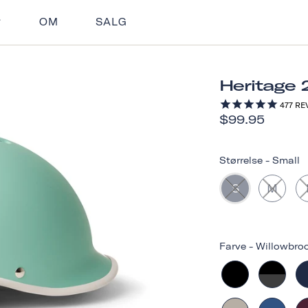
OM
SALG
Heritage 
477
RE
$99.95
Størrelse
-
Small
S
M
Farve
-
Willowbro