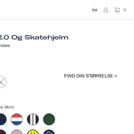
DA
0
2.0 Og Skatehjelm
VIEWS
FIND DIN STØRRELSE >
L
ok Mint