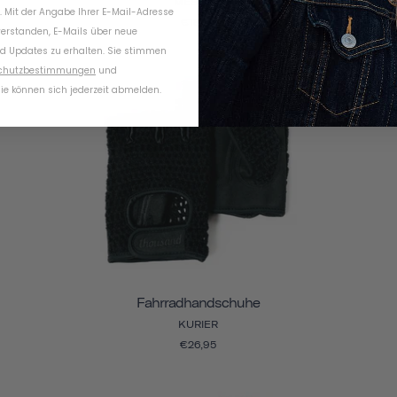
MESSING
. Mit der Angabe Ihrer E-Mail-Adresse
€18,95
verstanden, E-Mails über neue
d Updates zu erhalten. Sie stimmen
chutzbestimmungen
und
ie können sich jederzeit abmelden.
Fahrradhandschuhe
KURIER
€26,95