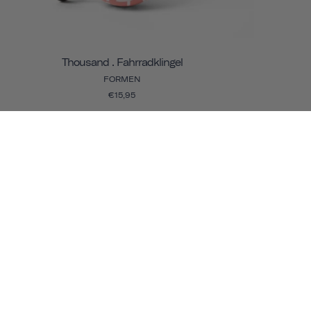
Thousand . Fahrradklingel
FORMEN
€15,95