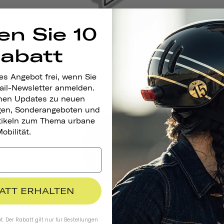
en Sie 10
Reflektierende Aufkleber
AUF GEHT'S!
Rabatt
€4,95
es Angebot frei, wenn Sie
l
ail-Newsletter anmelden.
nen Updates zu neuen
gen, Sonderangeboten und
rtikeln zum Thema urbane
obilität.
BATT ERHALTEN
Pennant Fahrradklingel
. Der Rabatt gilt nur für Bestellungen