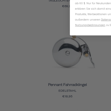
TAGLEUCHTENDES GRAU
ab 60 $. Nur für Neukunden
€69,90
erklären Sie sich damit ein
Produkte, Werbeaktionen un
außerdem unseren
Datens
Nutzungsbedingungen
zu
.
S
Pennant Fahrradklingel
EDELSTAHL
€18,95