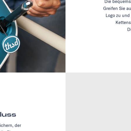
Die bequemst
Greifen Sie a
Logo zu und 
Kettens
D
luss
chern, der