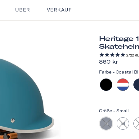
ÜBER
VERKAUF
Heritage 
Skatehel
2722
RE
860 kr
Farbe
-
Coastal Bl
Größe
-
Small
S
M