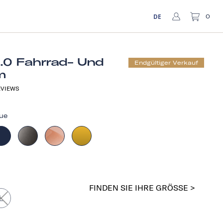
DE
0
1.0 Fahrrad- Und
Endgültiger Verkauf
m
VIEWS
ue
FINDEN SIE IHRE GRÖSSE >
L