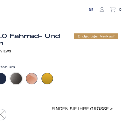
DE
0
1.0 Fahrrad- Und
Endgültiger Verkauf
m
VIEWS
itanium
FINDEN SIE IHRE GRÖSSE >
L