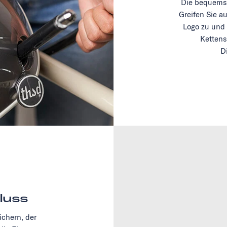
Die bequemst
Greifen Sie a
Logo zu und 
Kettens
D
luss
chern, der