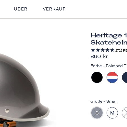
ÜBER
VERKAUF
Heritage 
Skatehel
2722
RE
860 kr
Farbe
-
Polished T
Größe
-
Small
S
M