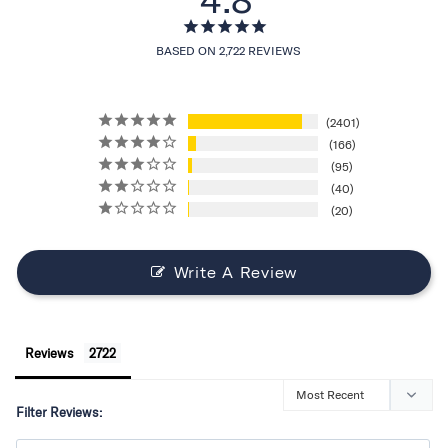
BASED ON 2,722 REVIEWS
2401
166
95
40
20
Write A Review
Reviews
Filter Reviews: