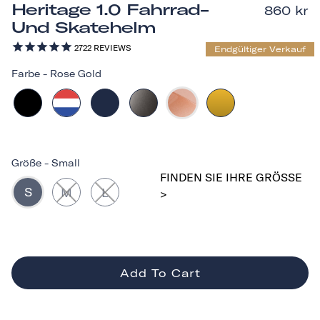
Heritage 1.0 Fahrrad-
860 kr
Und Skatehelm
2722
REVIEWS
Endgültiger Verkauf
Farbe
-
Rose Gold
Größe
-
Small
FINDEN SIE IHRE GRÖSSE >
S
M
L
Add To Cart