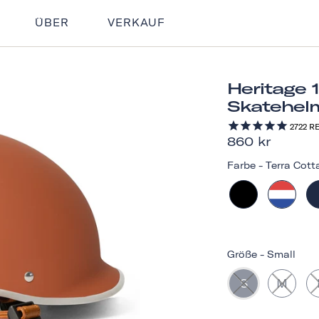
ÜBER
VERKAUF
Heritage 
Skatehel
2722
RE
860 kr
Farbe
-
Terra Cott
Größe
-
Small
S
M