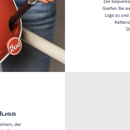
Die bequemst
Greifen Sie a
Logo zu und 
Kettens
D
luss
chern, der