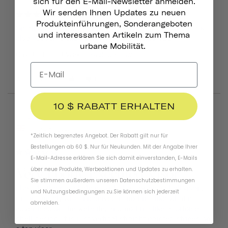
sich für den E-Mail-Newsletter anmelden.
Great!
Wir senden Ihnen Updates zu neuen
Produkteinführungen, Sonderangeboten
Small visor is sturdy and adds style to your helmet! You 
und interessanten Artikeln zum Thema
also get some extra screws so that helps out.
urbane Mobilität.
Chapter Helmet Visor
Dayglow Yellow
Was this helpful?
4
1
10 $ RABATT ERHALTEN
08/09/2024
Laura B.
United Kingdom
*Zeitlich begrenztes Angebot. Der Rabatt gilt nur für
Bestellungen ab 60 $. Nur für Neukunden. Mit der Angabe Ihrer
E-Mail-Adresse erklären Sie sich damit einverstanden, E-Mails
Very Poorly Executed Visor
über neue Produkte, Werbeaktionen und Updates zu erhalten.
Sie stimmen außerdem unseren
Datenschutzbestimmungen
i bought the navy helmet with the "tortoise shell visor", 
und
Nutzungsbedingungen
zu
.
Sie können sich jederzeit
unfortunately what i received is nothing like what is 
abmelden.
advertised on the website, and nothing like a tortoise 
shell design. It is just vertical straight painted stripes on 