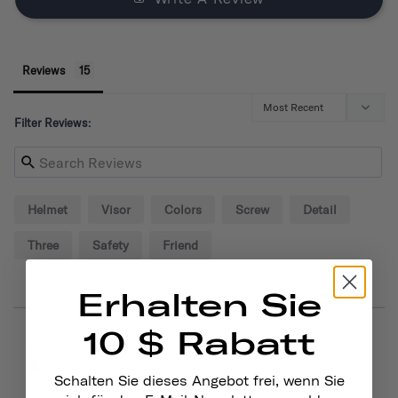
Reviews
Filter Reviews:
Helmet
Visor
Colors
Screw
Detail
Three
Safety
Friend
Erhalten Sie
10 $ Rabatt
09/02/2024
Alexander P.
United States
Schalten Sie dieses Angebot frei, wenn Sie