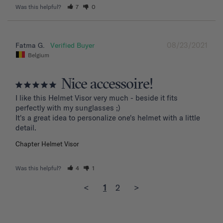
Was this helpful?
7
0
08/23/2021
Fatma G.
Belgium
Nice accessoire!
I like this Helmet Visor very much - beside it fits 
perfectly with my sunglasses ;)

It's a great idea to personalize one's helmet with a little 
detail.
Chapter Helmet Visor
Was this helpful?
4
1
<
1
2
>