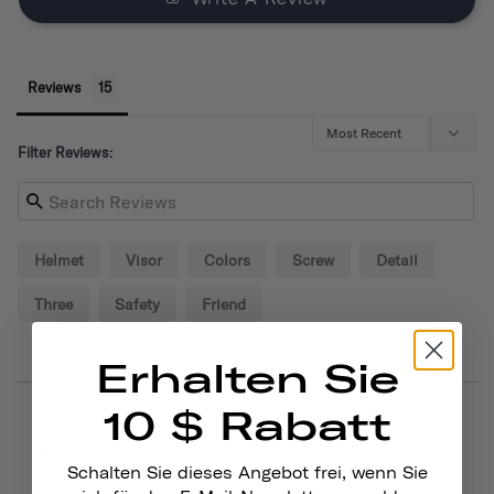
Reviews
Filter Reviews:
Helmet
Visor
Colors
Screw
Detail
Three
Safety
Friend
Erhalten Sie
10 $ Rabatt
09/02/2024
Alexander P.
United States
Schalten Sie dieses Angebot frei, wenn Sie