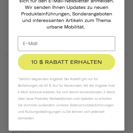
sich für den E-Mail-Newsletter anmelden.
Great!
Wir senden Ihnen Updates zu neuen
Produkteinführungen, Sonderangeboten
Small visor is sturdy and adds style to your helmet! You 
und interessanten Artikeln zum Thema
also get some extra screws so that helps out.
urbane Mobilität.
Chapter Helmet Visor
Dayglow Yellow
Was this helpful?
4
1
10 $ RABATT ERHALTEN
08/09/2024
Laura B.
United Kingdom
*Zeitlich begrenztes Angebot. Der Rabatt gilt nur für
Bestellungen ab 60 $. Nur für Neukunden. Mit der Angabe Ihrer
E-Mail-Adresse erklären Sie sich damit einverstanden, E-Mails
Very Poorly Executed Visor
über neue Produkte, Werbeaktionen und Updates zu erhalten.
Sie stimmen außerdem unseren
Datenschutzbestimmungen
i bought the navy helmet with the "tortoise shell visor", 
und
Nutzungsbedingungen
zu
.
Sie können sich jederzeit
unfortunately what i received is nothing like what is 
abmelden.
advertised on the website, and nothing like a tortoise 
shell design. It is just vertical straight painted stripes on 