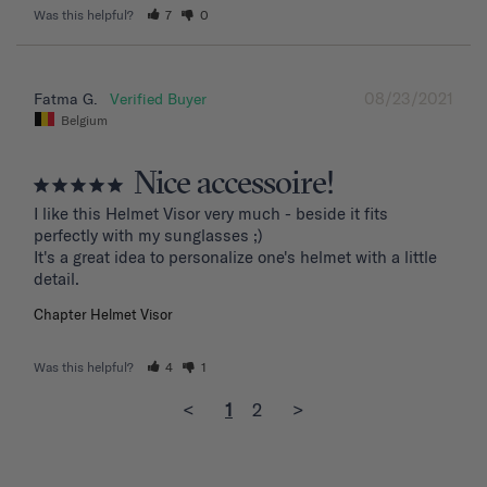
Was this helpful?
7
0
08/23/2021
Fatma G.
Belgium
Nice accessoire!
I like this Helmet Visor very much - beside it fits 
perfectly with my sunglasses ;)

It's a great idea to personalize one's helmet with a little 
detail.
Chapter Helmet Visor
Was this helpful?
4
1
<
1
2
>