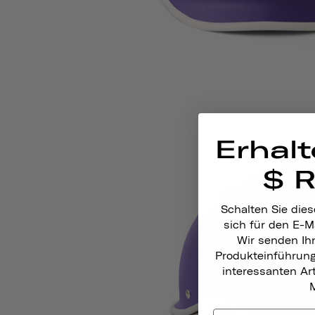
Erhalt
$ 
Schalten Sie dies
sich für den E-M
Wir senden Ih
Produkteinführun
interessanten A
M