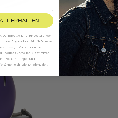
BATT ERHALTEN
. Der Rabatt gilt nur für Bestellungen
. Mit der Angabe Ihrer E-Mail-Adresse
verstanden, E-Mails über neue
d Updates zu erhalten. Sie stimmen
chutzbestimmungen
und
ie können sich jederzeit abmelden.