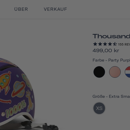
ÜBER
VERKAUF
Thousand
155
RE
499,00 kr
Farbe
-
Party Purp
Größe
-
Extra Sma
XS