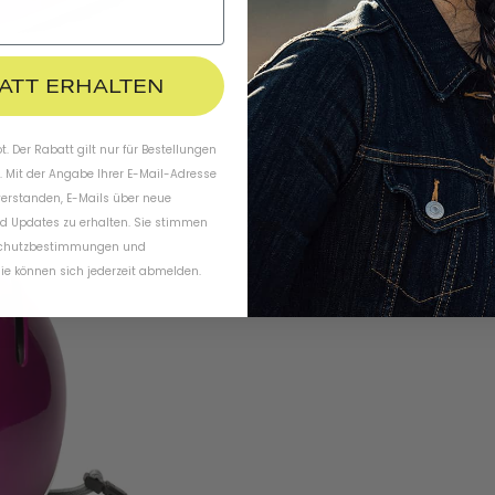
BATT ERHALTEN
. Der Rabatt gilt nur für Bestellungen
. Mit der Angabe Ihrer E-Mail-Adresse
verstanden, E-Mails über neue
d Updates zu erhalten. Sie stimmen
chutzbestimmungen
und
ie können sich jederzeit abmelden.