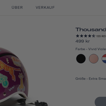
ÜBER
VERKAUF
Thousand
155
RE
499 kr
Farbe
-
Vivid Viol
Größe
-
Extra Sma