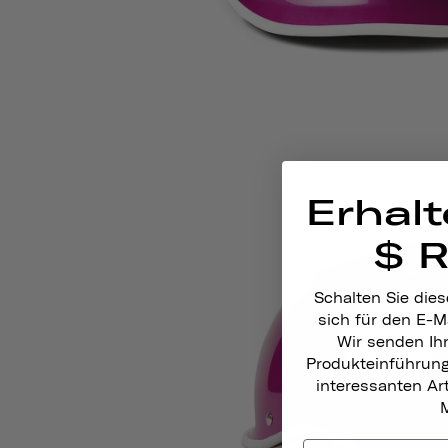
Erhalt
$ 
Schalten Sie dies
sich für den E-M
Wir senden Ih
Produkteinführun
interessanten A
M