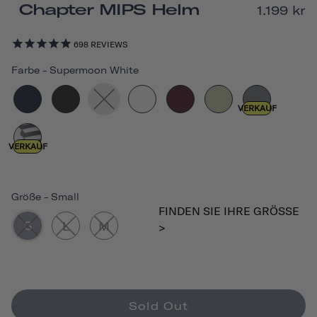
Chapter MIPS Helm
1.199 kr
698
REVIEWS
Farbe
-
Supermoon White
VERKAUF
VERKAUF
Größe
-
Small
FINDEN SIE IHRE GRÖSSE >
S
L
M
Sold Out