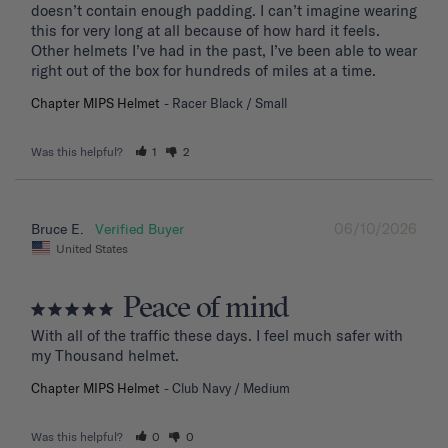
doesn’t contain enough padding. I can’t imagine wearing 
this for very long at all because of how hard it feels. 
Other helmets I’ve had in the past, I’ve been able to wear 
right out of the box for hundreds of miles at a time.
Chapter MIPS Helmet
Racer Black / Small
Was this helpful?
1
2
06/10/2026
Bruce E.
United States
Peace of mind
With all of the traffic these days. I feel much safer with 
my Thousand helmet.
Chapter MIPS Helmet
Club Navy / Medium
Was this helpful?
0
0