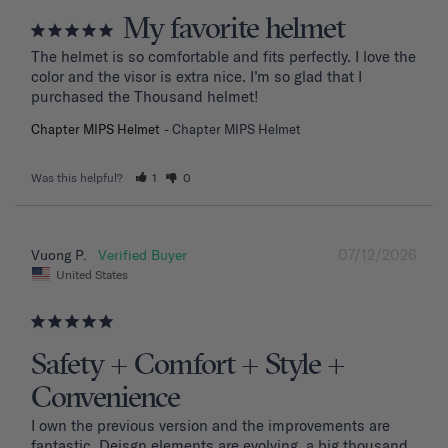
My favorite helmet
The helmet is so comfortable and fits perfectly. I love the 
color and the visor is extra nice. I’m so glad that I 
purchased the Thousand helmet!
Chapter MIPS Helmet
Chapter MIPS Helmet
Was this helpful?
1
0
07/12/2026
Vuong P.
United States
Safety + Comfort + Style +
Convenience
I own the previous version and the improvements are 
fantastic. Deisgn elements are evolving. a big thousand 