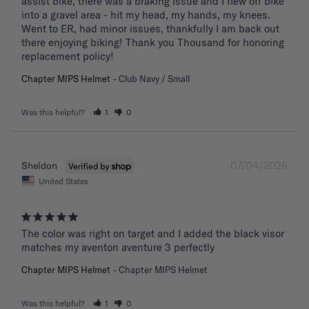
assist bike, there was a braking issue and I flew off bike 
into a gravel area - hit my head, my hands, my knees. 
Went to ER, had minor issues, thankfully I am back out 
there enjoying biking! Thank you Thousand for honoring 
replacement policy!
Chapter MIPS Helmet
Club Navy / Small
Was this helpful?
1
0
07/04/2026
Sheldon
United States
The color was right on target and I added the black visor 
matches my aventon aventure 3 perfectly
Chapter MIPS Helmet
Chapter MIPS Helmet
Was this helpful?
1
0