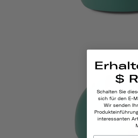
Erhalt
$ 
Schalten Sie dies
sich für den E-M
Wir senden Ih
Produkteinführun
interessanten A
M