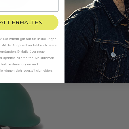
BATT ERHALTEN
. Der Rabatt gilt nur für Bestellungen
. Mit der Angabe Ihrer E-Mail-Adresse
verstanden, E-Mails über neue
d Updates zu erhalten. Sie stimmen
chutzbestimmungen
und
ie können sich jederzeit abmelden.