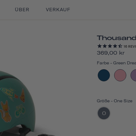
ÜBER
VERKAUF
Thousand 
16
REV
369,00 kr
Farbe
-
Green Dre
Größe
-
One Size
O