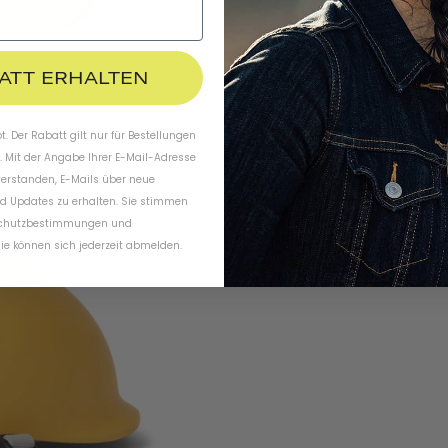
BATT ERHALTEN
. Der Rabatt gilt nur für Bestellungen
. Mit der Angabe Ihrer E-Mail-Adresse
verstanden, E-Mails über neue
d Updates zu erhalten. Sie stimmen
chutzbestimmungen
und
ie können sich jederzeit abmelden.