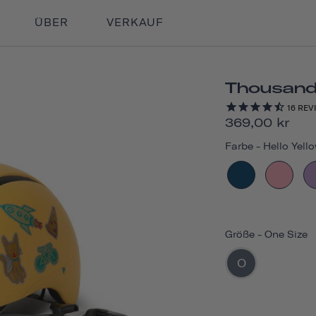
ÜBER
VERKAUF
Thousand 
16
REV
369,00 kr
Farbe
-
Hello Yell
Größe
-
One Size
O