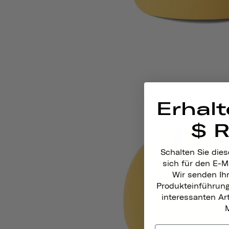
Erhalt
$ 
Schalten Sie dies
sich für den E-M
Wir senden Ih
Produkteinführun
interessanten A
M