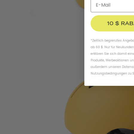
10 $ RA
*Zeitlich begrenztes Angebot
ab 60 $. Nur für Neukunden
erklären Sie sich damit ein
Produkte, Werbeaktionen un
außerdem unseren
Datens
Nutzungsbedingungen
zu
.
S