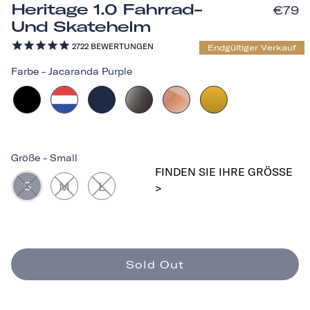
Heritage 1.0 Fahrrad-
€79
Und Skatehelm
2722
BEWERTUNGEN
Endgültiger Verkauf
Farbe
-
Jacaranda Purple
Größe
-
Small
FINDEN SIE IHRE GRÖSSE >
S
M
L
Sold Out