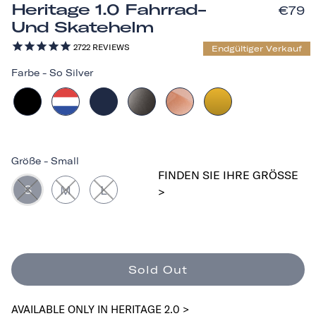
Heritage 1.0 Fahrrad-
€79
Und Skatehelm
2722
REVIEWS
Endgültiger Verkauf
Farbe
-
So Silver
Größe
-
Small
FINDEN SIE IHRE GRÖSSE >
S
M
L
Sold Out
AVAILABLE ONLY IN HERITAGE 2.0 >