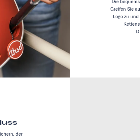
Die bequemst
Greifen Sie a
Logo zu und 
Kettens
D
luss
chern, der