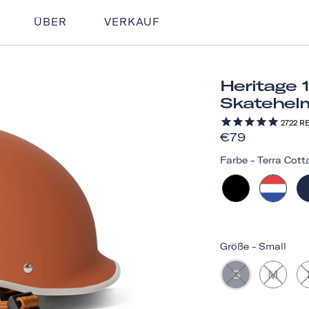
ÜBER
VERKAUF
Heritage 
Skatehel
2722
RE
€79
Farbe
-
Terra Cott
Größe
-
Small
S
M