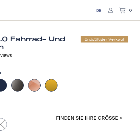
DE
0
1.0 Fahrrad- Und
Endgültiger Verkauf
m
VIEWS
a
FINDEN SIE IHRE GRÖSSE >
L