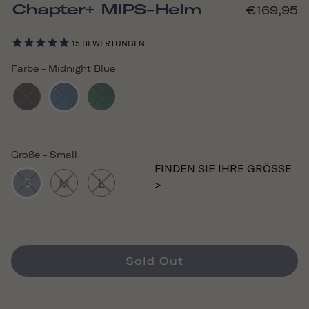
Chapter+ MIPS-Helm
€169,95
15
BEWERTUNGEN
Farbe
-
Midnight Blue
Größe
-
Small
FINDEN SIE IHRE GRÖSSE >
S
M
L
Sold Out