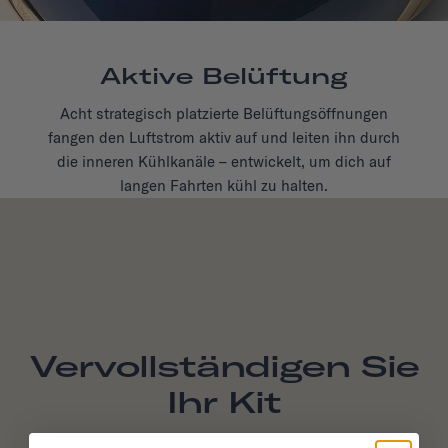
Aktive Belüftung
Acht strategisch platzierte Belüftungsöffnungen
fangen den Luftstrom aktiv auf und leiten ihn durch
die inneren Kühlkanäle – entwickelt, um dich auf
langen Fahrten kühl zu halten.
Vervollständigen Sie
Ihr Kit