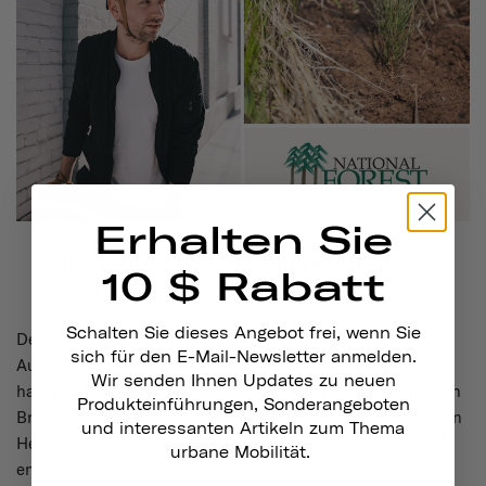
Erhalten Sie
10 $ Rabatt
Schalten Sie dieses Angebot frei, wenn Sie
Der Klimawandel ist kein Scherz, und wir spüren seine
sich für den E-Mail-Newsletter anmelden.
Auswirkungen hier in Kalifornien. In den letzten Jahren
Wir senden Ihnen Updates zu neuen
haben wir einige der heißesten Sommer und verheerendsten
Produkteinführungen, Sonderangeboten
Brände seit Beginn der Aufzeichnungen erlebt, die Millionen
und interessanten Artikeln zum Thema
Hektar kalifornischer Wälder zerstört haben. Ich habe mich
urbane Mobilität.
entschieden, an die National Forest Foundation und ihren