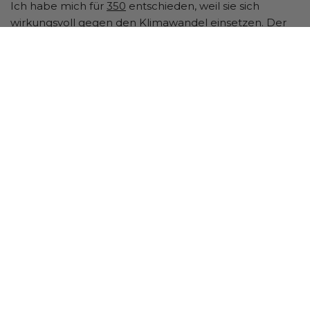
Ich habe mich für
350
entschieden, weil sie sich
wirkungsvoll gegen den Klimawandel einsetzen. Der
wichtigste Grund, warum mir die Eindämmung des
Klimawandels so wichtig ist, sind die Auswirkungen, die
er auf arme Menschen haben wird. Der Klimawandel
wird in den nächsten 25 Jahren zu einer enormen Zahl
von Klimaflüchtlingen führen und Hunderte Millionen
Menschen vertreiben.
AMAR
–
MITGRÜNDER