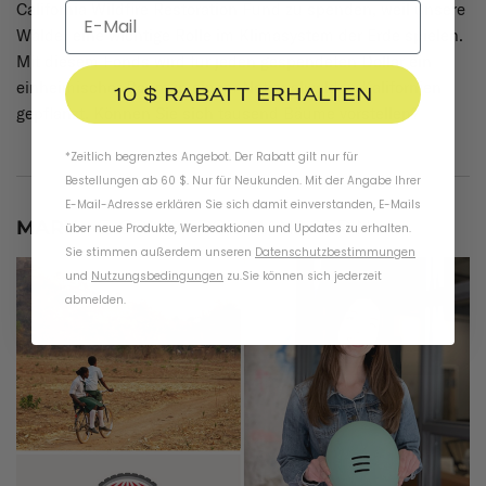
California Wildfire Restoration Fund zu spenden, weil unsere
Wälder eine wichtige Rolle im Klimasystem der Erde spielen.
Mit diesem Fonds wird für jeden gespendeten Dollar ein
einheimischer Baum in einem Nationalwald in Kalifornien
10 $ RABATT ERHALTEN
gepflanzt. Können Sie sich tausend Bäume vorstellen?
*Zeitlich begrenztes Angebot. Der Rabatt gilt nur für
Bestellungen ab 60 $. Nur für Neukunden. Mit der Angabe Ihrer
E-Mail-Adresse erklären Sie sich damit einverstanden, E-Mails
MARY –
E-COMMERCE-MANAGERIN
über neue Produkte, Werbeaktionen und Updates zu erhalten.
Sie stimmen außerdem unseren
Datenschutzbestimmungen
und
Nutzungsbedingungen
zu
.
Sie können sich jederzeit
abmelden.