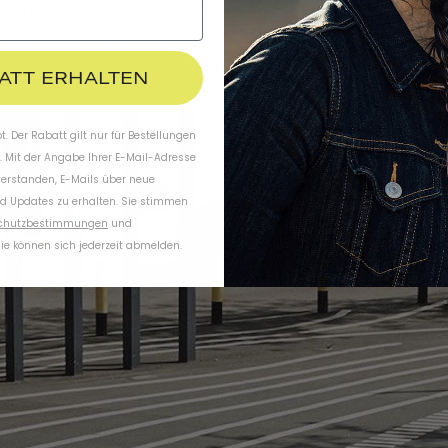
erenden Verkehr Vorfahrt gewähren und auch 
ie nach links fahren, um die Spur zu wechseln 
, beim Abbiegen die Blinker zu benutzen. Andern
BATT ERHALTEN
 bekommen.
. Der Rabatt gilt nur für Bestellungen
. Mit der Angabe Ihrer E-Mail-Adresse
verstanden, E-Mails über neue
d Updates zu erhalten. Sie stimmen
chutzbestimmungen
und
ie können sich jederzeit abmelden.