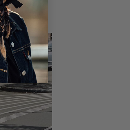
schnelleren
oder abzubiegen.
falls könnten Sie