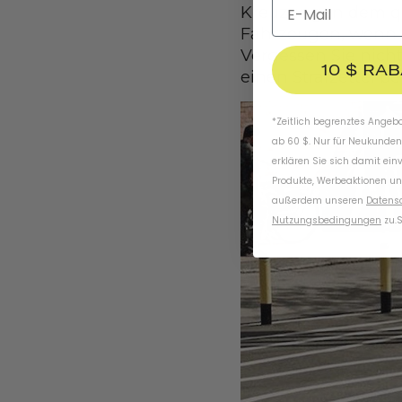
Kreuzungen dem qu
Fahrzeugen, wenn S
Vergessen Sie nicht
10 $ RA
einen Strafzettel
*Zeitlich begrenztes Angebot
ab 60 $. Nur für Neukunden
erklären Sie sich damit ein
Produkte, Werbeaktionen un
außerdem unseren
Datens
Nutzungsbedingungen
zu
.
S