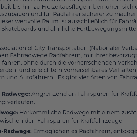
eit bis hin zu Freizeitausflügen, bemühen sich d
szubauen und für Radfahrer sicherer zu machen
ieser wertvolle Raum ist ausschließlich für Fahrr
, Skateboards und ähnliche Fortbewegungsmitte
sociation of City Transportation (Nationaler
Verba
hen Fahrradwege Radfahrern, mit ihrer bevorzug
u fahren, ohne durch die vorherrschenden Verk
werden, und erleichtern vorhersehbares Verhal
n und Autofahrern.“ Es gibt vier Arten von Fahr
 Radwege:
Angrenzend an Fahrspuren für Kraftfa
ng verlaufen.
dwege:
Herkömmliche Radwege mit einem zusät
zwischen den Fahrspuren für Kraftfahrzeuge.
s-Radwege:
Ermöglichen es Radfahrern, entgege