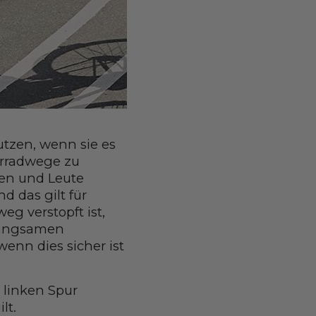
utzen, wenn sie es
hrradwege zu
en und Leute
d das gilt für
g verstopft ist,
 langsamen
enn dies sicher ist
 linken Spur
ilt.