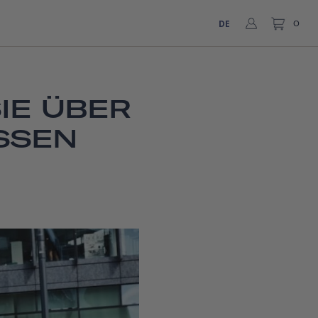
DE
0
IE ÜBER
SSEN