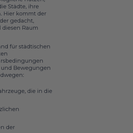
ie Städte, ihre
. Hier kommt der
äder gedacht,
l diesen Raum
nd für städtischen
ten
ehrsbedingungen
ten und Bewegungen
radwegen:
hrzeuge, die in die
zlichen
n der