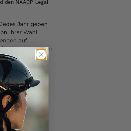
und den NAACP Legal
 Jedes Jahr geben
ion ihrer Wahl
penden auf
for the Planet“. Von
ionen öffnen, die
keit einsetzen.
(DEI)
Buch
„Stamped“ von
hten, das Buch
 zum Thema DEI