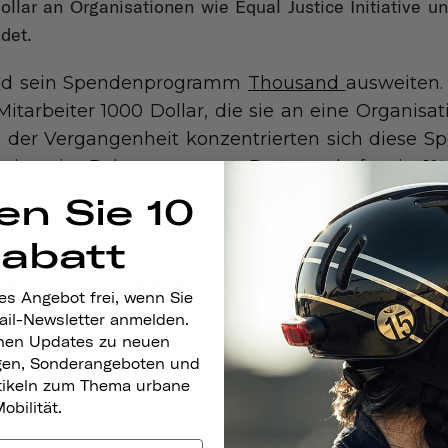
llar an Organisationen wie Equal Justice Initiative 
det.
and sein Spendenprogramm
Thousand
ausweiten.
itarbeiter 1000 Dollar, die sie an eine Organisat
 der Vergangenheit konzentrierten sich diese S
iativen im Rahmen unserer Partnerschaft mit „1% 
das Thousand auch für gemeinnützige Organisat
en Sie 10
igkeitsprojekten auch für Vielfalt und Gerechtig
Rabatt
LFALT, GLEICHBERECHTIGUNG UND INKLUSION 
es Angebot frei, wenn Sie
ail-Newsletter anmelden.
swöchigen Buchclub veranstaltet
,
der sich mit dem 
nen Updates zu neuen
gen, Sonderangeboten und
ste
.
Thousand allen Teammitgliedern, die dies wünsc
rtikeln zum Thema urbane
obilität.
ie Fortbildung und Schulung unseres gesamten Teams