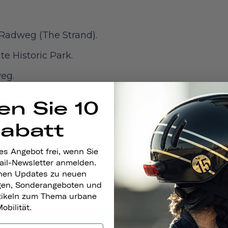
Radweg (The Strand).
te Historic Park.
weg.
 Radweg.
en Sie 10
yon Straße.
Rabatt
ose Bowl Rundweg.
es Angebot frei, wenn Sie
reline Radweg.
ail-Newsletter anmelden.
nen Updates zu neuen
gen, Sonderangeboten und
rtikeln zum Thema urbane
obilität.