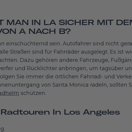
 MAN IN LA SICHER MIT DE
ON A NACH B?
n einschüchternd sein. Autofahrer sind nicht gerad
lle Straßen sind für Fahrräder ausgelegt. Es ist w
chten. Dazu gehören andere Fahrzeuge, Fußgäng
erfer und Rücklichter anbringen, um tagsüber un
efolgen Sie immer die örtlichen Fahrrad- und Verk
nnenuntergang von Santa Monica radeln, sollten S
radhelm
schützen.
 Radtouren In Los Angeles
g.