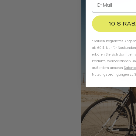
10 $ RA
*Zeitlich begrenztes Angebot
ab 60 $. Nur für Neukunden
erklären Sie sich damit ein
Produkte, Werbeaktionen un
außerdem unseren
Datens
Nutzungsbedingungen
zu
.
S