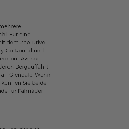
 mehrere
hl. Für eine
mit dem Zoo Drive
rry-Go-Round und
 Vermont Avenue
nderen Bergauffahrt
 an Glendale. Wenn
), können Sie beide
ade für Fahrräder