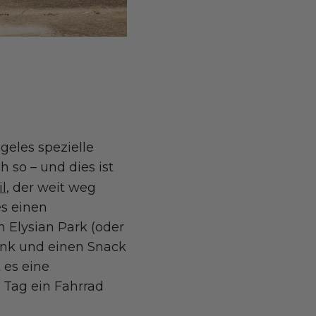
geles spezielle
 so – und dies ist
il
, der weit weg
es einen
 Elysian Park (oder
ink und einen Snack
 es eine
 Tag ein Fahrrad