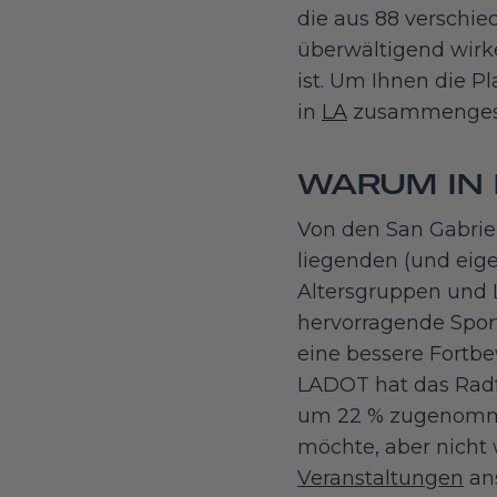
die aus 88 verschie
überwältigend wirk
ist. Um Ihnen die P
in
LA
zusammengest
WARUM IN
Von den San Gabrie
liegenden (und eig
Altersgruppen und 
hervorragende Sport
eine bessere Fortbe
LADOT hat das Radf
um 22 % zugenommen
möchte, aber nicht w
Veranstaltungen
ans