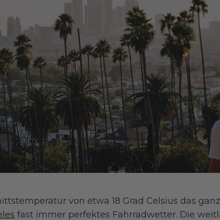
ittstemperatur von etwa 18 Grad Celsius das ganz
eles
fast immer perfektes Fahrradwetter. Die weitl