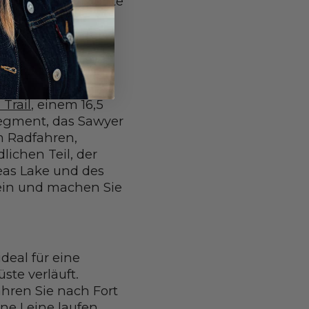
en und eine erhöhte
ail mit Ihrem
r für einen Teil
 Trail
, einem 16,5
Segment, das Sawyer
m Radfahren,
ichen Teil, der
reas Lake und des
 ein und machen Sie
ideal für eine
te verläuft.
hren Sie nach Fort
ne Leine laufen