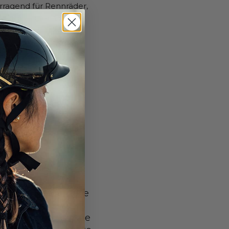
orragend für Rennräder,
ards eignet. Sie
n Problem. Mieten Sie
as sich in günstiger
et.
nd
, eine kleine Oase
ht mit acht
s Inselumfangs, die