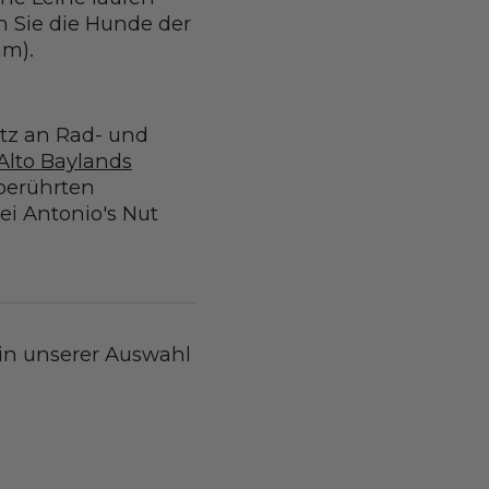
n Sie die Hunde der
am).
etz an Rad- und
Alto Baylands
berührten
ei Antonio's Nut
 in unserer Auswahl