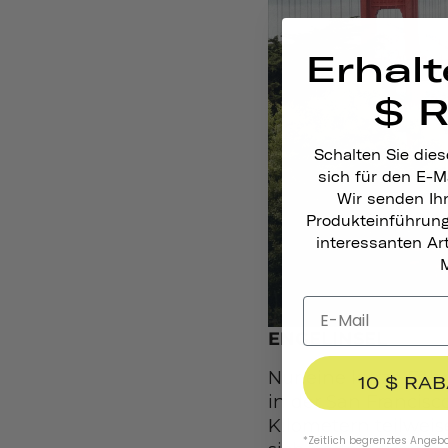
Erhalt
$ 
Schalten Sie dies
sich für den E-M
Wir senden Ih
Produkteinführun
interessanten A
M
ENGELINSEL
Nur eine kurze Fähr
10 $ RA
in der San Francisco
Kilometern teilweis
*Zeitlich begrenztes Angebot