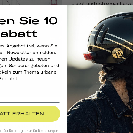
bietet und sich sogar herv
Mountainbikes oder Skatebo
en Sie 10
benötigen ein Fahrrad? Kei
eines im Sports Basement, d
Rabatt
Lage am Crissy Field befind
es Angebot frei, wenn Sie
ail-Newsletter anmelden.
nen Updates zu neuen
gen, Sonderangeboten und
rtikeln zum Thema urbane
obilität.
fahrt von San Francisco entfernt liegt
Angel Isla
BATT ERHALTEN
 Bay. Es ist die größte natürliche Insel in der Buc
e asphaltierten, autofreien Radwegen entlang de
. Der Rabatt gilt nur für Bestellungen