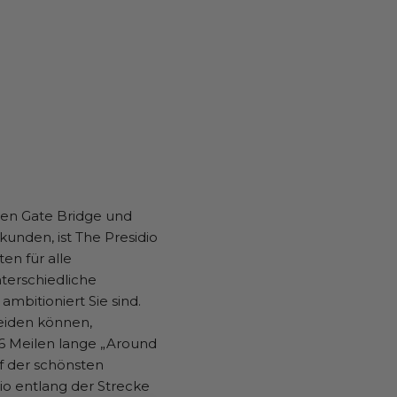
lden Gate Bridge und
kunden, ist The Presidio
en für alle
terschiedliche
ambitioniert Sie sind.
eiden können,
,6 Meilen lange „Around
nf der schönsten
io entlang der Strecke