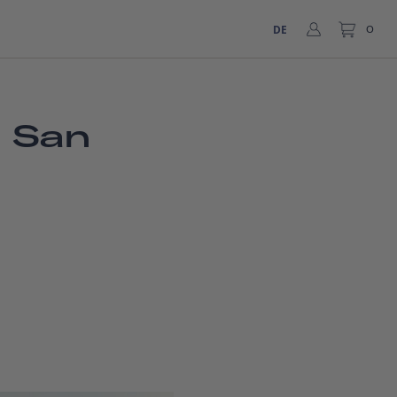
DE
0
n San