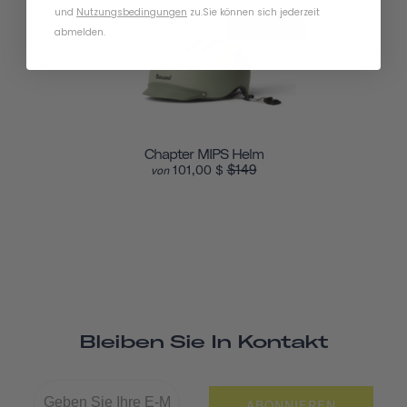
und
Nutzungsbedingungen
zu
.
Sie können sich jederzeit
VERKAUF
abmelden.
Chapter MIPS Helm
$149
101,00 $
von
Bleiben Sie In Kontakt
ABONNIEREN