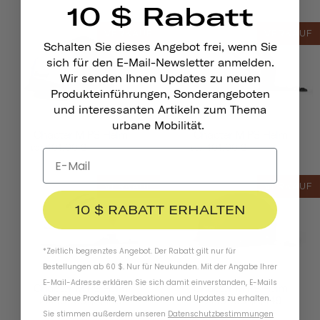
10 $ Rabatt
VERKAUF
VERKAUF
Schalten Sie dieses Angebot frei, wenn Sie
sich für den E-Mail-Newsletter anmelden.
Wir senden Ihnen Updates zu neuen
Produkteinführungen, Sonderangeboten
und interessanten Artikeln zum Thema
urbane Mobilität.
Chapter MIPS Helm
Chapter MIPS Helm
$149.00
$149.00
101,00 $
101,00 $
von
von
VERKAUF
VERKAUF
10 $ RABATT ERHALTEN
*Zeitlich begrenztes Angebot. Der Rabatt gilt nur für
Bestellungen ab 60 $. Nur für Neukunden. Mit der Angabe Ihrer
E-Mail-Adresse erklären Sie sich damit einverstanden, E-Mails
Chapter MIPS Helm
Chapter MIPS Helm
über neue Produkte, Werbeaktionen und Updates zu erhalten.
$149
$149
101,00 $
101,00 $
von
von
Sie stimmen außerdem unseren
Datenschutzbestimmungen