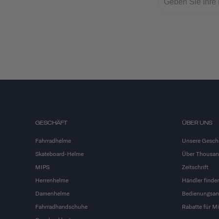
GESCHÄFT
ÜBER UNS
Fahrradhelme
Unsere Gesch
Skateboard-Helme
Über Thousa
MIPS
Zeitschrift
Herrenhelme
Händler finde
Damenhelme
Bedienungsan
Fahrradhandschuhe
Rabatte für Mi