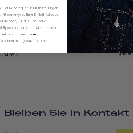
. Der Rabatt gilt nur für Bestellungen
. Mit der Angabe Ihrer E-Mail-Adresse
verstanden, E-Mails über neue
d Updates zu erhalten. Sie stimmen
chutzbestimmungen
und
ie können sich jederzeit abmelden.
Umhängetasche Für
tische Fahrradbeleuchtung
$49.95
34,95 $
on
Bleiben Sie In Kontakt