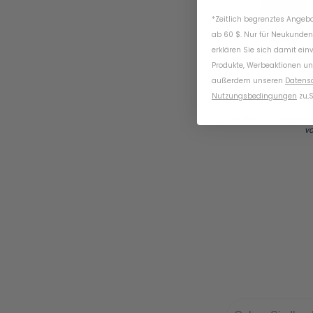
*Zeitlich begrenztes Angebot
ab 60 $. Nur für Neukunden
erklären Sie sich damit ein
Produkte, Werbeaktionen un
außerdem unseren
Datens
Nutzungsbedingungen
zu
.
S
Traveler 2.0 Magne
v