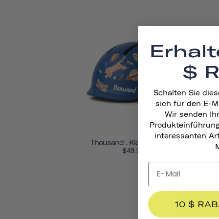
Erhalt
$ 
Schalten Sie dies
sich für den E-M
Wir senden Ih
Produkteinführun
interessanten A
Thousand . Kleinkindhelm
M
$49.95
10 $ RA