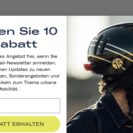
en Sie 10
Rabatt
es Angebot frei, wenn Sie
ail-Newsletter anmelden.
nen Updates zu neuen
gen, Sonderangeboten und
rtikeln zum Thema urbane
Thousand Jugendhelm
obilität.
ab 84,95 $
ab
BATT ERHALTEN