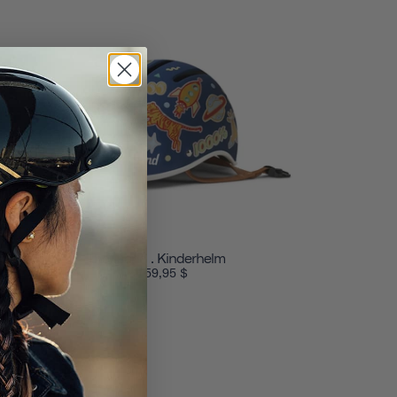
Thousand . Kinderhelm
59,95 $
von