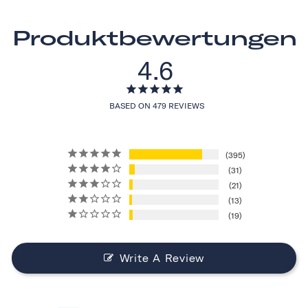
Produktbewertungen
4.6
BASED ON 479 REVIEWS
395
31
21
13
19
Write A Review