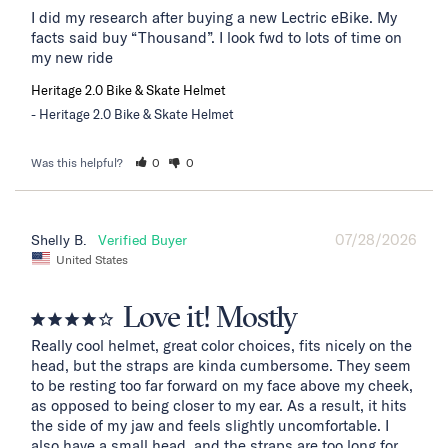
I did my research after buying a new Lectric eBike. My 
facts said buy “Thousand”. I look fwd to lots of time on 
my new ride
Heritage 2.0 Bike & Skate Helmet
Heritage 2.0 Bike & Skate Helmet
Was this helpful?
0
0
07/28/2026
Shelly B.
United States
Love it! Mostly
Really cool helmet, great color choices, fits nicely on the 
head, but the straps are kinda cumbersome. They seem 
to be resting too far forward on my face above my cheek, 
as opposed to being closer to my ear. As a result, it hits 
the side of my jaw and feels slightly uncomfortable. I 
also have a small head, and the straps are too long for 