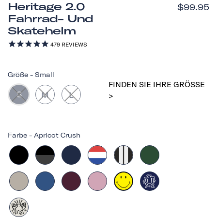
Heritage 2.0
$99.95
Fahrrad- Und
Skatehelm
479
REVIEWS
Größe
-
Small
FINDEN SIE IHRE GRÖSSE >
S
M
L
Farbe
-
Apricot Crush