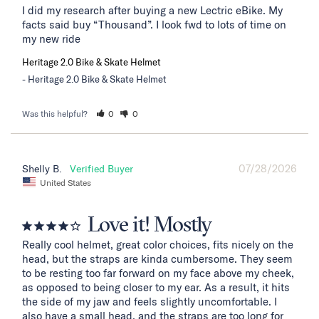
I did my research after buying a new Lectric eBike. My 
facts said buy “Thousand”. I look fwd to lots of time on 
my new ride
Heritage 2.0 Bike & Skate Helmet
Heritage 2.0 Bike & Skate Helmet
Was this helpful?
0
0
07/28/2026
Shelly B.
United States
Love it! Mostly
Really cool helmet, great color choices, fits nicely on the 
head, but the straps are kinda cumbersome. They seem 
to be resting too far forward on my face above my cheek, 
as opposed to being closer to my ear. As a result, it hits 
the side of my jaw and feels slightly uncomfortable. I 
also have a small head, and the straps are too long for 