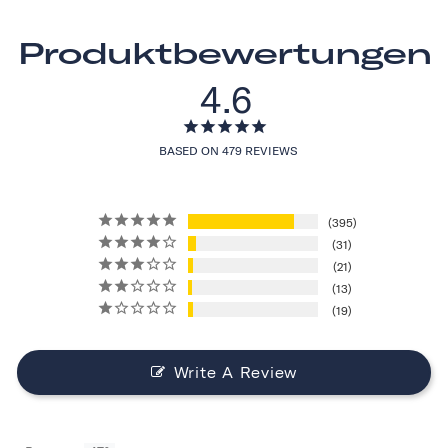
Produktbewertungen
4.6
BASED ON 479 REVIEWS
395
31
21
13
19
Write A Review