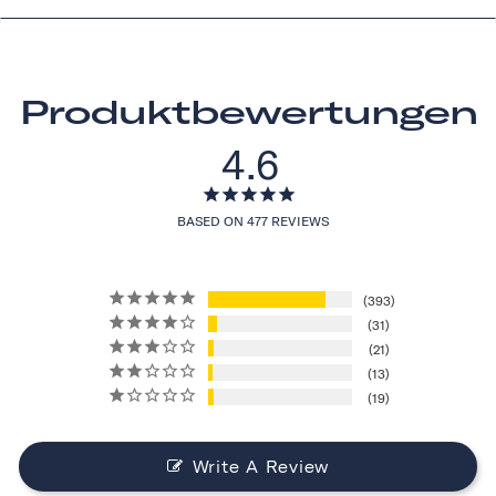
Produktbewertungen
4.6
BASED ON 477 REVIEWS
393
31
21
13
19
Write A Review