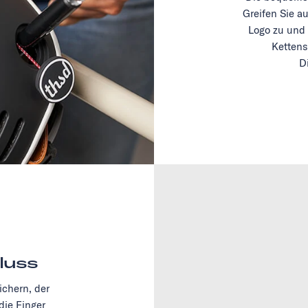
Greifen Sie a
Logo zu und 
Kettens
D
luss
chern, der
 die Finger