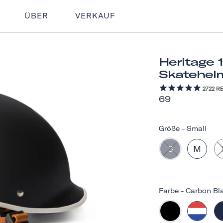
ÜBER
VERKAUF
Heritage 
Skatehel
2722
RE
69
Größe
-
Small
S
M
Farbe
-
Carbon Bl