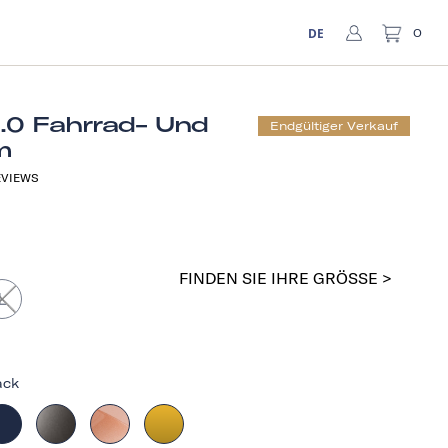
DE
0
1.0 Fahrrad- Und
Endgültiger Verkauf
m
VIEWS
FINDEN SIE IHRE GRÖSSE >
L
ack