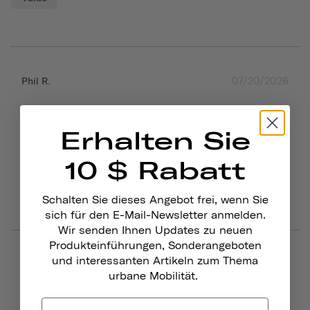
07/20/2026
Phil R.
Broken strap
Erhalten Sie
Strap broke. Not able to get a replacement or response 
from company.
10 $ Rabatt
Traveler 2.0 Magnetic Bike Lights
Schalten Sie dieses Angebot frei, wenn Sie
Was this helpful?
0
0
sich für den E-Mail-Newsletter anmelden.
Wir senden Ihnen Updates zu neuen
Produkteinführungen, Sonderangeboten
und interessanten Artikeln zum Thema
06/16/2026
Matthew W.
urbane Mobilität.
United States