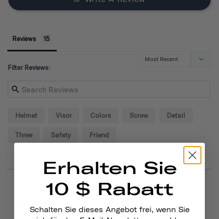
Reviews
Filter Reviews:
Helmet
Visor
Colors
Screw
Detail
Three
Safety
Friend
Erhalten Sie
10 $ Rabatt
09/02/2024
Alexander P.
United States
Schalten Sie dieses Angebot frei, wenn Sie