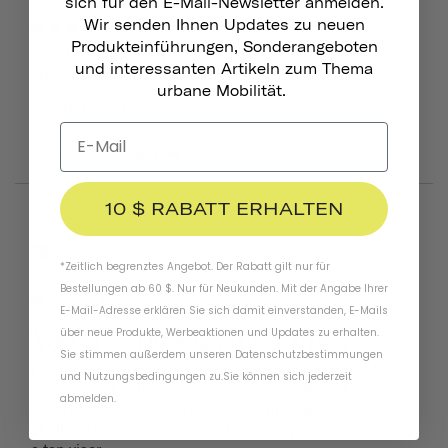
sich für den E-Mail-Newsletter anmelden.
Great!
Wir senden Ihnen Updates zu neuen
Produkteinführungen, Sonderangeboten
Small visor is sturdy and adds style to your helmet! You 
und interessanten Artikeln zum Thema
also get some extra screws so that helps out.
urbane Mobilität.
Chapter Helmet Visor
Dayglow Yellow
Was this helpful?
4
1
10 $ RABATT ERHALTEN
08/09/2024
Laura B.
United Kingdom
*Zeitlich begrenztes Angebot. Der Rabatt gilt nur für
Bestellungen ab 60 $. Nur für Neukunden. Mit der Angabe Ihrer
E-Mail-Adresse erklären Sie sich damit einverstanden, E-Mails
Very Poorly Executed Visor
über neue Produkte, Werbeaktionen und Updates zu erhalten.
Sie stimmen außerdem unseren
Datenschutzbestimmungen
i bought the navy helmet with the "tortoise shell visor", 
und
Nutzungsbedingungen
zu
.
Sie können sich jederzeit
unfortunately what i received is nothing like what is 
abmelden.
advertised on the website, and nothing like a tortoise 
shell design. It is just vertical straight painted stripes on 