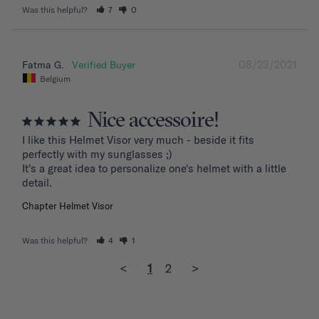
Was this helpful?
7
0
08/23/2021
Fatma G.
Belgium
Nice accessoire!
I like this Helmet Visor very much - beside it fits 
perfectly with my sunglasses ;)

It's a great idea to personalize one's helmet with a little 
detail.
Chapter Helmet Visor
Was this helpful?
4
1
<
1
2
>