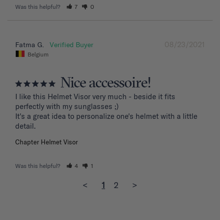
Was this helpful?
7
0
08/23/2021
Fatma G.
Belgium
Nice accessoire!
I like this Helmet Visor very much - beside it fits 
perfectly with my sunglasses ;)

It's a great idea to personalize one's helmet with a little 
detail.
Chapter Helmet Visor
Was this helpful?
4
1
<
1
2
>