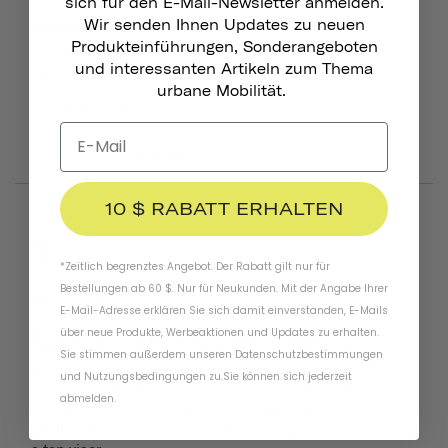
sich für den E-Mail-Newsletter anmelden.
Great!
Wir senden Ihnen Updates zu neuen
Produkteinführungen, Sonderangeboten
Small visor is sturdy and adds style to your helmet! You 
und interessanten Artikeln zum Thema
also get some extra screws so that helps out.
urbane Mobilität.
Chapter Helmet Visor
Dayglow Yellow
Was this helpful?
4
1
10 $ RABATT ERHALTEN
08/09/2024
Laura B.
United Kingdom
*Zeitlich begrenztes Angebot. Der Rabatt gilt nur für
Bestellungen ab 60 $. Nur für Neukunden. Mit der Angabe Ihrer
E-Mail-Adresse erklären Sie sich damit einverstanden, E-Mails
Very Poorly Executed Visor
über neue Produkte, Werbeaktionen und Updates zu erhalten.
Sie stimmen außerdem unseren
Datenschutzbestimmungen
i bought the navy helmet with the "tortoise shell visor", 
und
Nutzungsbedingungen
zu
.
Sie können sich jederzeit
unfortunately what i received is nothing like what is 
abmelden.
advertised on the website, and nothing like a tortoise 
shell design. It is just vertical straight painted stripes on 