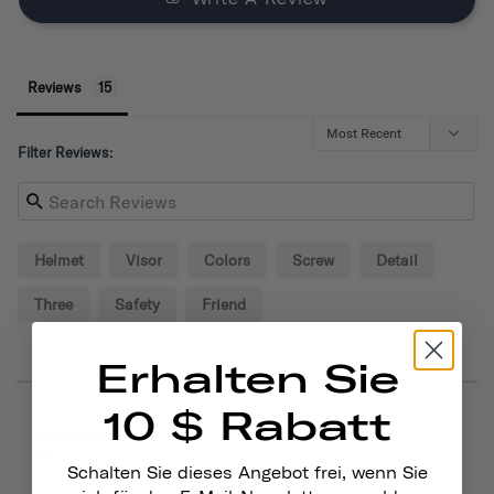
Reviews
Filter Reviews:
Helmet
Visor
Colors
Screw
Detail
Three
Safety
Friend
Erhalten Sie
10 $ Rabatt
09/02/2024
Alexander P.
United States
Schalten Sie dieses Angebot frei, wenn Sie