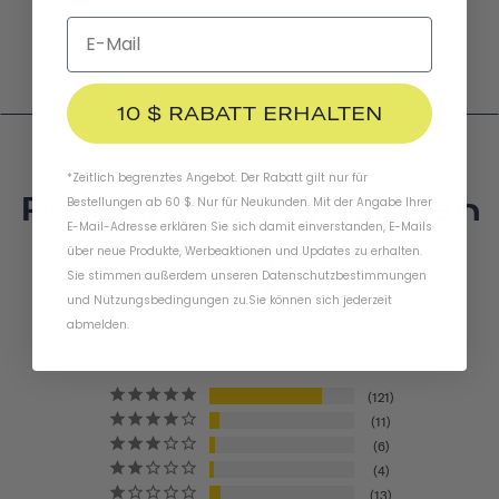
10 $ RABATT ERHALTEN
*Zeitlich begrenztes Angebot. Der Rabatt gilt nur für
Produktbewertungen
Bestellungen ab 60 $. Nur für Neukunden. Mit der Angabe Ihrer
E-Mail-Adresse erklären Sie sich damit einverstanden, E-Mails
4.4
über neue Produkte, Werbeaktionen und Updates zu erhalten.
Sie stimmen außerdem unseren
Datenschutzbestimmungen
und
Nutzungsbedingungen
zu
.
Sie können sich jederzeit
BASED ON 155 REVIEWS
abmelden.
121
11
6
4
13