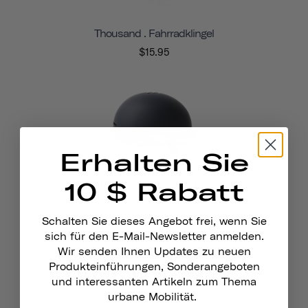
Thousand . Fahrradklingel
$15.95
Erhalten Sie
10 $ Rabatt
Heritage 1.0 Fahrrad- Und
Skatehelm
$69
Schalten Sie dieses Angebot frei, wenn Sie
sich für den E-Mail-Newsletter anmelden.
Wir senden Ihnen Updates zu neuen
Produkteinführungen, Sonderangeboten
und interessanten Artikeln zum Thema
urbane Mobilität.