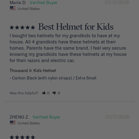
07/12/2026
Marla D.
United States
Best Helmet for Kids
I bought two helmets for my grandkids to have at my 
house. All 4 grandkids have these helmets at their 
homes. Parents have the same brand. I feel very secure 
knowing my grandkids have these helmets at my house 
for their razors and electric car.
Thousand Jr. Kids Helmet
Carbon Black (with nylon straps) / Extra Small
Was this helpful?
0
0
07/11/2026
ZHENG Z.
United States