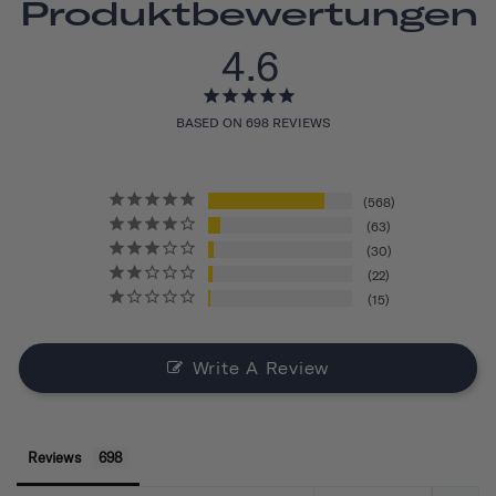
Produktbewertungen
4.6
BASED ON 698 REVIEWS
568
63
30
22
15
Write A Review
Reviews