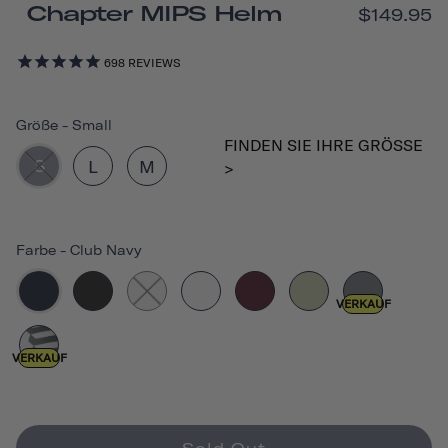
Chapter MIPS Helm
$149.95
698
REVIEWS
Größe
-
Small
FINDEN SIE IHRE GRÖSSE >
S
L
M
Farbe
-
Club Navy
VERKAUF
VERKAUF