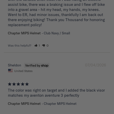
assist bike, there was a braking issue and I flew off bike 
into a gravel area - hit my head, my hands, my knees. 
Went to ER, had minor issues, thankfully I am back out 
there enjoying biking! Thank you Thousand for honoring 
replacement policy!
Chapter MIPS Helmet
Club Navy / Small
Was this helpful?
1
0
07/04/2026
Sheldon
United States
The color was right on target and I added the black visor 
matches my aventon aventure 3 perfectly
Chapter MIPS Helmet
Chapter MIPS Helmet