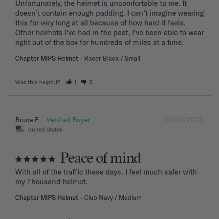
Unfortunately, the helmet is uncomfortable to me. It 
doesn’t contain enough padding. I can’t imagine wearing 
this for very long at all because of how hard it feels. 
Other helmets I’ve had in the past, I’ve been able to wear 
right out of the box for hundreds of miles at a time.
Chapter MIPS Helmet
Racer Black / Small
Was this helpful?
1
2
06/10/2026
Bruce E.
United States
Peace of mind
With all of the traffic these days. I feel much safer with 
my Thousand helmet.
Chapter MIPS Helmet
Club Navy / Medium