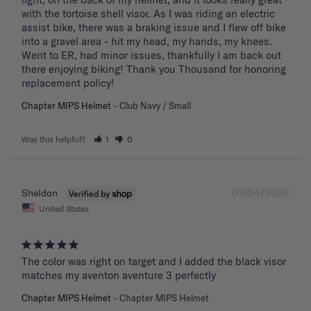
with the tortoise shell visor. As I was riding an electric 
assist bike, there was a braking issue and I flew off bike 
into a gravel area - hit my head, my hands, my knees. 
Went to ER, had minor issues, thankfully I am back out 
there enjoying biking! Thank you Thousand for honoring 
replacement policy!
Chapter MIPS Helmet
Club Navy / Small
Was this helpful?
1
0
07/04/2026
Sheldon
United States
The color was right on target and I added the black visor 
matches my aventon aventure 3 perfectly
Chapter MIPS Helmet
Chapter MIPS Helmet