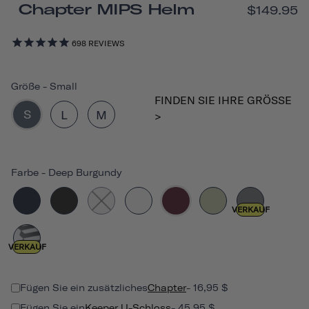
Chapter MIPS Helm
$149.95
698
REVIEWS
Größe
-
Small
FINDEN SIE IHRE GRÖSSE >
S
L
M
Farbe
-
Deep Burgundy
VERKAUF
VERKAUF
Fügen Sie ein zusätzliches
Chapter
- 16,95 $
Fügen Sie ein
Keeper U-Schloss
- 45,95 $