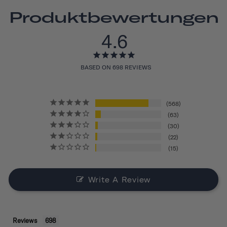
Produktbewertungen
4.6
BASED ON 698 REVIEWS
568
63
30
22
15
Write A Review
Reviews